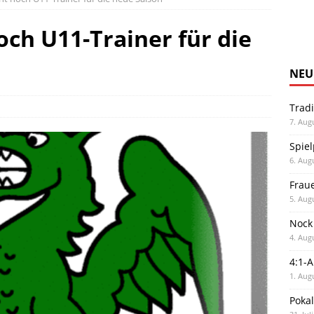
ch U11-Trainer für die
NEU
Trad
7. Aug
Spiel
6. Aug
Frau
5. Aug
Nock
4. Aug
4:1-
1. Aug
Poka