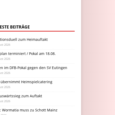
ESTE BEITRÄGE
itionsduell zum Heimauftakt
ust 2026
plan terminiert / Pokal am 18.08.
ust 2026
en im DFB-Pokal gegen den SV Eutingen
ust 2026
 übernimmt Heimspielcatering
ust 2026
Auswärtssieg zum Auftakt
ust 2026
l: Wormatia muss zu Schott Mainz