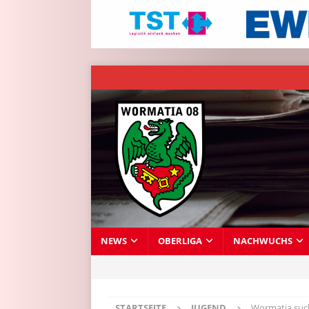
NEWS
OBERLIGA
NACHWUCHS
STARTSEITE
JUGEND
Wormatia such