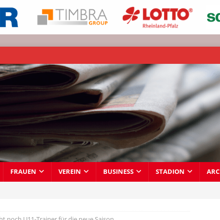
FRAUEN
VEREIN
BUSINESS
STADION
ARC
t noch U11-Trainer für die neue Saison