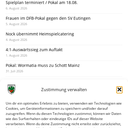
Spielplan terminiert / Pokal am 18.08.
6. August 2026
Frauen im DFB-Pokal gegen den SV Eutingen
5. August 2026
Nock übernimmt Heimspielcatering
4. August 2026
4:1-Auswärtssieg zum Auftakt
1. August 2026
Pokal: Wormatia muss zu Schott Mainz
31. Juli 2026
Wormatia trauert um Jürgen Dinger
30. Juli 2026
Zustimmung verwalten
Deine Spielminute: 89+1
28. Juli 2026
Um dir ein optimales Erlebnis zu bieten, verwenden wir Technologien wie
Cookies, um Geräteinformationen zu speichern und/oder darauf
Neuer Rückensponsor
zuzugreifen. Wenn du diesen Technologien zustimmst, können wir Daten
28. Juli 2026
wie das Surfverhalten oder eindeutige IDs auf dieser Website
verarbeiten. Wenn du deine Zustimmung nicht erteilst oder zurückziehst,