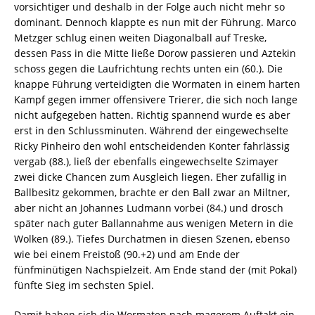
vorsichtiger und deshalb in der Folge auch nicht mehr so
dominant. Dennoch klappte es nun mit der Führung. Marco
Metzger schlug einen weiten Diagonalball auf Treske,
dessen Pass in die Mitte ließe Dorow passieren und Aztekin
schoss gegen die Laufrichtung rechts unten ein (60.). Die
knappe Führung verteidigten die Wormaten in einem harten
Kampf gegen immer offensivere Trierer, die sich noch lange
nicht aufgegeben hatten. Richtig spannend wurde es aber
erst in den Schlussminuten. Während der eingewechselte
Ricky Pinheiro den wohl entscheidenden Konter fahrlässig
vergab (88.), ließ der ebenfalls eingewechselte Szimayer
zwei dicke Chancen zum Ausgleich liegen. Eher zufällig in
Ballbesitz gekommen, brachte er den Ball zwar an Miltner,
aber nicht an Johannes Ludmann vorbei (84.) und drosch
später nach guter Ballannahme aus wenigen Metern in die
Wolken (89.). Tiefes Durchatmen in diesen Szenen, ebenso
wie bei einem Freistoß (90.+2) und am Ende der
fünfminütigen Nachspielzeit. Am Ende stand der (mit Pokal)
fünfte Sieg im sechsten Spiel.
Damit haben sich die Wormaten nach magerem Auftakt ein