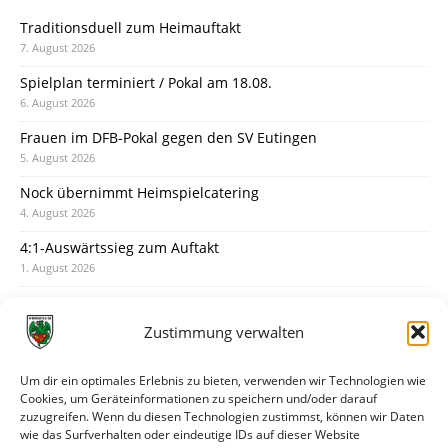
Traditionsduell zum Heimauftakt
7. August 2026
Spielplan terminiert / Pokal am 18.08.
6. August 2026
Frauen im DFB-Pokal gegen den SV Eutingen
5. August 2026
Nock übernimmt Heimspielcatering
4. August 2026
4:1-Auswärtssieg zum Auftakt
1. August 2026
Pokal: Wormatia muss zu Schott Mainz
31. Juli 2026
Zustimmung verwalten
Wormatia trauert um Jürgen Dinger
30. Juli 2026
Um dir ein optimales Erlebnis zu bieten, verwenden wir Technologien wie
Cookies, um Geräteinformationen zu speichern und/oder darauf
Deine Spielminute: 89+1
zuzugreifen. Wenn du diesen Technologien zustimmst, können wir Daten
28. Juli 2026
wie das Surfverhalten oder eindeutige IDs auf dieser Website