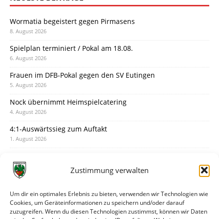
Wormatia begeistert gegen Pirmasens
8. August 2026
Spielplan terminiert / Pokal am 18.08.
6. August 2026
Frauen im DFB-Pokal gegen den SV Eutingen
5. August 2026
Nock übernimmt Heimspielcatering
4. August 2026
4:1-Auswärtssieg zum Auftakt
1. August 2026
Pokal: Wormatia muss zu Schott Mainz
31. Juli 2026
Zustimmung verwalten
Wormatia trauert um Jürgen Dinger
30. Juli 2026
Um dir ein optimales Erlebnis zu bieten, verwenden wir Technologien wie
Cookies, um Geräteinformationen zu speichern und/oder darauf
Deine Spielminute: 89+1
zuzugreifen. Wenn du diesen Technologien zustimmst, können wir Daten