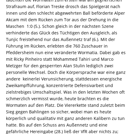
Strafraum auf, Florian Treske drosch das Spielgerät nach
innen und den schlecht abgewehrten Ball beförderte Alper
Akcam mit dem Rücken zum Tor aus der Drehung in die
Maschen  1:0 (5.). Schon gleich in der nächsten Szene
verhinderte das Glück des Tüchtigen den Ausgleich, als
Tunjic freistehend nur das Außennetz traf (6.). Mit der
Führung im Rücken, erlebten die 760 Zuschauer in
Pfeddersheim nun eine veränderte Wormatia. Dabei gab es
mit Ricky Pinheiro statt Mohammed Tahiri und Marco
Metzger für den gesperrten Alan Stulin lediglich zwei
personelle Wechsel. Doch die Körpersprache war eine ganz
andere  keinerlei Verunsicherung, stattdessen energische
Zweikampfführung, konzentrierte Defensivarbeit und
zielstrebiges Umschaltspiel. Was in den letzten Wochen oft
schmerzlich vermisst wurde, heute brachten es die
Wormaten auf den Platz. Die Viererkette stand zuletzt beim
Sieg gegen Bahlingen so sicher, wobei man es heute
körperlich und qualitativ mit ganz anderen Kalibern zu tun
hatte. Bis auf den Schuss ans Außennetz und eine
gefährliche Hereingabe (28.) ließ der VfR aber nichts zu;