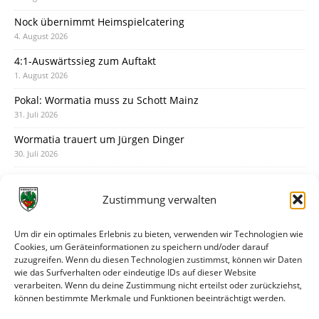
Nock übernimmt Heimspielcatering
4. August 2026
4:1-Auswärtssieg zum Auftakt
1. August 2026
Pokal: Wormatia muss zu Schott Mainz
31. Juli 2026
Wormatia trauert um Jürgen Dinger
30. Juli 2026
Deine Spielminute: 89+1
28. Juli 2026
Zustimmung verwalten
Neuer Rückensponsor
28. Juli 2026
Um dir ein optimales Erlebnis zu bieten, verwenden wir Technologien wie
Cookies, um Geräteinformationen zu speichern und/oder darauf
Neue Podcast-Folge: So tickt Björn!
zuzugreifen. Wenn du diesen Technologien zustimmst, können wir Daten
27. Juli 2026
wie das Surfverhalten oder eindeutige IDs auf dieser Website
verarbeiten. Wenn du deine Zustimmung nicht erteilst oder zurückziehst,
Eindrücke vom Stadionfest
können bestimmte Merkmale und Funktionen beeinträchtigt werden.
27. Juli 2026