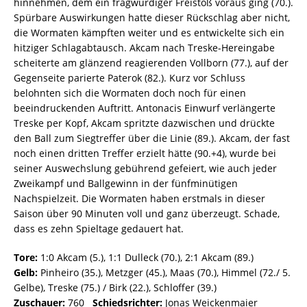
hinnehmen, dem ein fragwürdiger Freistoß voraus ging (70.).
Spürbare Auswirkungen hatte dieser Rückschlag aber nicht,
die Wormaten kämpften weiter und es entwickelte sich ein
hitziger Schlagabtausch. Akcam nach Treske-Hereingabe
scheiterte am glänzend reagierenden Vollborn (77.), auf der
Gegenseite parierte Paterok (82.). Kurz vor Schluss
belohnten sich die Wormaten doch noch für einen
beeindruckenden Auftritt. Antonacis Einwurf verlängerte
Treske per Kopf, Akcam spritzte dazwischen und drückte
den Ball zum Siegtreffer über die Linie (89.). Akcam, der fast
noch einen dritten Treffer erzielt hätte (90.+4), wurde bei
seiner Auswechslung gebührend gefeiert, wie auch jeder
Zweikampf und Ballgewinn in der fünfminütigen
Nachspielzeit. Die Wormaten haben erstmals in dieser
Saison über 90 Minuten voll und ganz überzeugt. Schade,
dass es zehn Spieltage gedauert hat.
Tore:
1:0 Akcam (5.), 1:1 Dulleck (70.), 2:1 Akcam (89.)
Gelb:
Pinheiro (35.), Metzger (45.), Maas (70.), Himmel (72./ 5.
Gelbe), Treske (75.) / Birk (22.), Schloffer (39.)
Zuschauer:
760
Schiedsrichter:
Jonas Weickenmaier