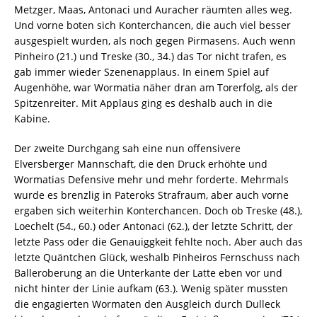
Metzger, Maas, Antonaci und Auracher räumten alles weg.
Und vorne boten sich Konterchancen, die auch viel besser
ausgespielt wurden, als noch gegen Pirmasens. Auch wenn
Pinheiro (21.) und Treske (30., 34.) das Tor nicht trafen, es
gab immer wieder Szenenapplaus. In einem Spiel auf
Augenhöhe, war Wormatia näher dran am Torerfolg, als der
Spitzenreiter. Mit Applaus ging es deshalb auch in die
Kabine.
Der zweite Durchgang sah eine nun offensivere
Elversberger Mannschaft, die den Druck erhöhte und
Wormatias Defensive mehr und mehr forderte. Mehrmals
wurde es brenzlig in Pateroks Strafraum, aber auch vorne
ergaben sich weiterhin Konterchancen. Doch ob Treske (48.),
Loechelt (54., 60.) oder Antonaci (62.), der letzte Schritt, der
letzte Pass oder die Genauiggkeit fehlte noch. Aber auch das
letzte Quäntchen Glück, weshalb Pinheiros Fernschuss nach
Balleroberung an die Unterkante der Latte eben vor und
nicht hinter der Linie aufkam (63.). Wenig später mussten
die engagierten Wormaten den Ausgleich durch Dulleck