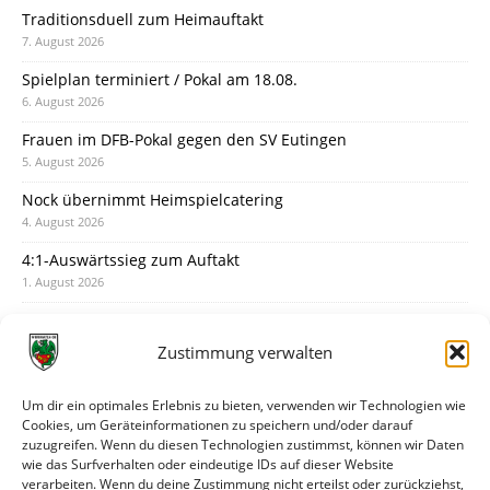
Traditionsduell zum Heimauftakt
7. August 2026
Spielplan terminiert / Pokal am 18.08.
6. August 2026
Frauen im DFB-Pokal gegen den SV Eutingen
5. August 2026
Nock übernimmt Heimspielcatering
4. August 2026
4:1-Auswärtssieg zum Auftakt
1. August 2026
Pokal: Wormatia muss zu Schott Mainz
31. Juli 2026
Zustimmung verwalten
Wormatia trauert um Jürgen Dinger
30. Juli 2026
Um dir ein optimales Erlebnis zu bieten, verwenden wir Technologien wie
Cookies, um Geräteinformationen zu speichern und/oder darauf
Deine Spielminute: 89+1
zuzugreifen. Wenn du diesen Technologien zustimmst, können wir Daten
28. Juli 2026
wie das Surfverhalten oder eindeutige IDs auf dieser Website
verarbeiten. Wenn du deine Zustimmung nicht erteilst oder zurückziehst,