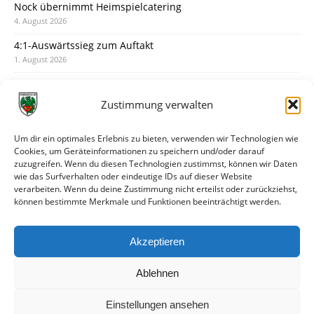
Nock übernimmt Heimspielcatering
4. August 2026
4:1-Auswärtssieg zum Auftakt
1. August 2026
Pokal: Wormatia muss zu Schott Mainz
31. Juli 2026
Zustimmung verwalten
Wormatia trauert um Jürgen Dinger
30. Juli 2026
Um dir ein optimales Erlebnis zu bieten, verwenden wir Technologien wie
Cookies, um Geräteinformationen zu speichern und/oder darauf
Deine Spielminute: 89+1
zuzugreifen. Wenn du diesen Technologien zustimmst, können wir Daten
28. Juli 2026
wie das Surfverhalten oder eindeutige IDs auf dieser Website
verarbeiten. Wenn du deine Zustimmung nicht erteilst oder zurückziehst,
Neuer Rückensponsor
können bestimmte Merkmale und Funktionen beeinträchtigt werden.
28. Juli 2026
Neue Podcast-Folge: So tickt Björn!
Akzeptieren
27. Juli 2026
Ablehnen
Einstellungen ansehen