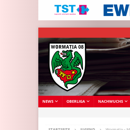
NEWS
OBERLIGA
NACHWUCHS
STARTSEITE
JUGEND
Wormatia – M