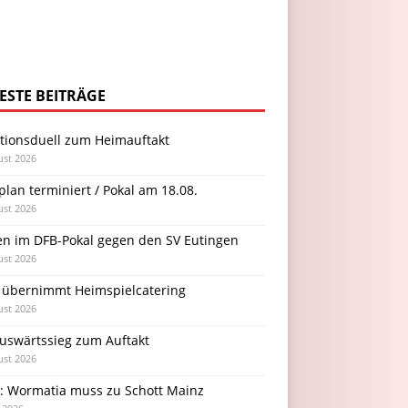
ESTE BEITRÄGE
itionsduell zum Heimauftakt
ust 2026
plan terminiert / Pokal am 18.08.
ust 2026
en im DFB-Pokal gegen den SV Eutingen
ust 2026
 übernimmt Heimspielcatering
ust 2026
Auswärtssieg zum Auftakt
ust 2026
l: Wormatia muss zu Schott Mainz