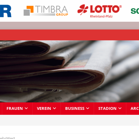
FRAUEN
VEREIN
BUSINESS
STADION
ARC
ehrWert