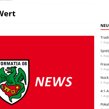
Wert
NEU
Trad
7. Aug
Spiel
6. Aug
Frau
5. Aug
Nock
4. Aug
4:1-
1. Aug
Poka