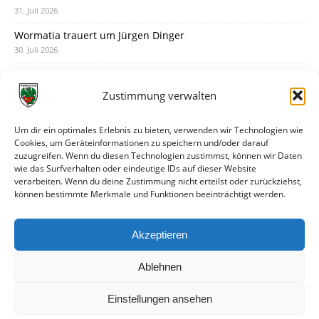
31. Juli 2026
Wormatia trauert um Jürgen Dinger
30. Juli 2026
Deine Spielminute: 89+1
28. Juli 2026
Zustimmung verwalten
Neuer Rückensponsor
28. Juli 2026
Um dir ein optimales Erlebnis zu bieten, verwenden wir Technologien wie
Cookies, um Geräteinformationen zu speichern und/oder darauf
Neue Podcast-Folge: So tickt Björn!
zuzugreifen. Wenn du diesen Technologien zustimmst, können wir Daten
27. Juli 2026
wie das Surfverhalten oder eindeutige IDs auf dieser Website
verarbeiten. Wenn du deine Zustimmung nicht erteilst oder zurückziehst,
Eindrücke vom Stadionfest
können bestimmte Merkmale und Funktionen beeinträchtigt werden.
27. Juli 2026
Unterhaltsamer Abschlusstest mit später Niederlage
Akzeptieren
25. Juli 2026
Ablehnen
Einstellungen ansehen