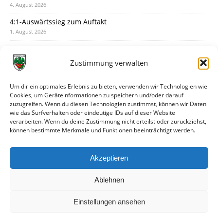
4. August 2026
4:1-Auswärtssieg zum Auftakt
1. August 2026
Pokal: Wormatia muss zu Schott Mainz
31. Juli 2026
Zustimmung verwalten
Wormatia trauert um Jürgen Dinger
30. Juli 2026
Um dir ein optimales Erlebnis zu bieten, verwenden wir Technologien wie
Cookies, um Geräteinformationen zu speichern und/oder darauf
Deine Spielminute: 89+1
zuzugreifen. Wenn du diesen Technologien zustimmst, können wir Daten
28. Juli 2026
wie das Surfverhalten oder eindeutige IDs auf dieser Website
verarbeiten. Wenn du deine Zustimmung nicht erteilst oder zurückziehst,
Neuer Rückensponsor
können bestimmte Merkmale und Funktionen beeinträchtigt werden.
28. Juli 2026
Neue Podcast-Folge: So tickt Björn!
Akzeptieren
27. Juli 2026
Ablehnen
Einstellungen ansehen