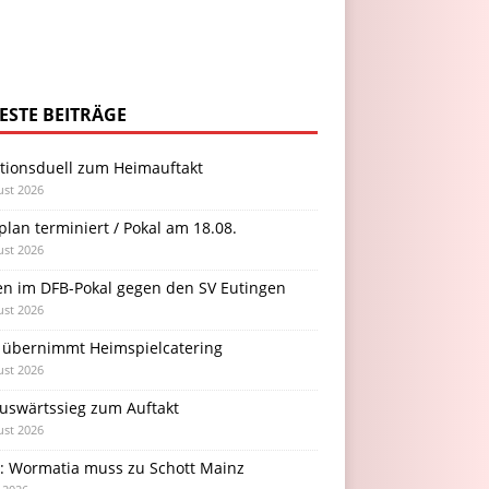
ESTE BEITRÄGE
itionsduell zum Heimauftakt
ust 2026
plan terminiert / Pokal am 18.08.
ust 2026
en im DFB-Pokal gegen den SV Eutingen
ust 2026
 übernimmt Heimspielcatering
ust 2026
Auswärtssieg zum Auftakt
ust 2026
l: Wormatia muss zu Schott Mainz