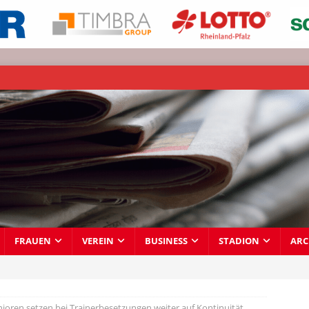
FRAUEN
VEREIN
BUSINESS
STADION
ARC
ioren setzen bei Trainerbesetzungen weiter auf Kontinuität