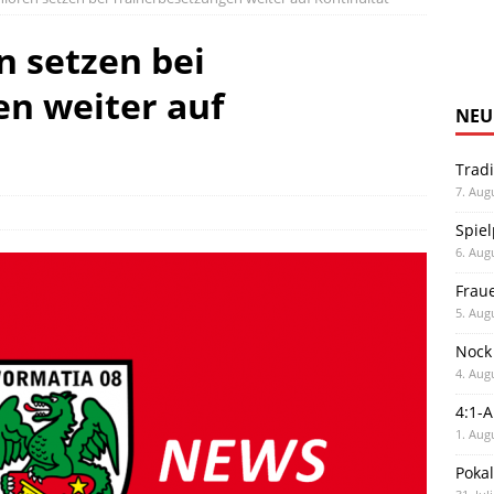
 setzen bei
n weiter auf
NEU
Trad
7. Aug
Spiel
6. Aug
Frau
5. Aug
Nock
4. Aug
4:1-
1. Aug
Poka