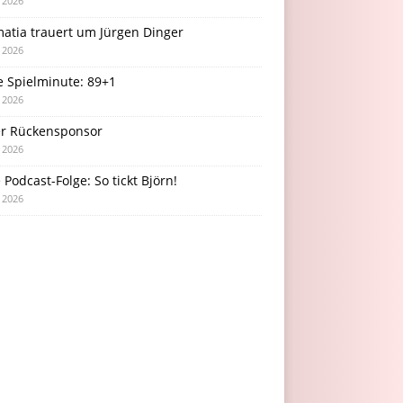
i 2026
atia trauert um Jürgen Dinger
i 2026
e Spielminute: 89+1
i 2026
r Rückensponsor
i 2026
Podcast-Folge: So tickt Björn!
i 2026