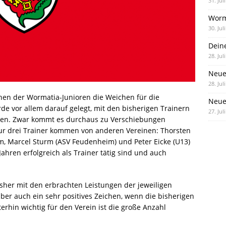
31. Jul
Worm
30. Jul
Dein
28. Jul
Neue
28. Jul
chen der Wormatia-Junioren die Weichen für die
Neue 
e vor allem darauf gelegt, mit den bisherigen Trainern
27. Jul
en. Zwar kommt es durchaus zu Verschiebungen
nur drei Trainer kommen von anderen Vereinen: Thorsten
 Marcel Sturm (ASV Feudenheim) und Peter Eicke (U13)
Jahren erfolgreich als Trainer tätig sind und auch
isher mit den erbrachten Leistungen der jeweiligen
ber auch ein sehr positives Zeichen, wenn die bisherigen
erhin wichtig für den Verein ist die große Anzahl