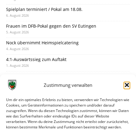
Spielplan terminiert / Pokal am 18.08.
6. August 2026
Frauen im DFB-Pokal gegen den SV Eutingen
5. August 2026
Nock übernimmt Heimspielcatering
4. August 2026
4:1-Auswärtssieg zum Auftakt
1. August 2026
Pokal: Wormatia muss zu Schott Mainz
31. Juli 2026
Zustimmung verwalten
Wormatia trauert um Jürgen Dinger
30. Juli 2026
Um dir ein optimales Erlebnis zu bieten, verwenden wir Technologien wie
Cookies, um Geräteinformationen zu speichern und/oder darauf
Deine Spielminute: 89+1
zuzugreifen. Wenn du diesen Technologien zustimmst, können wir Daten
28. Juli 2026
wie das Surfverhalten oder eindeutige IDs auf dieser Website
verarbeiten. Wenn du deine Zustimmung nicht erteilst oder zurückziehst,
Neuer Rückensponsor
können bestimmte Merkmale und Funktionen beeinträchtigt werden.
28. Juli 2026