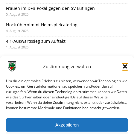
Frauen im DFB-Pokal gegen den SV Eutingen
5. August 2026
Nock übernimmt Heimspielcatering
4. August 2026
4:1-Auswärtssieg zum Auftakt
1. August 2026
Pokal: Wormatia muss zu Schott Mainz
31. Juli 2026
Zustimmung verwalten
Wormatia trauert um Jürgen Dinger
30. Juli 2026
Um dir ein optimales Erlebnis zu bieten, verwenden wir Technologien wie
Cookies, um Geräteinformationen zu speichern und/oder darauf
Deine Spielminute: 89+1
zuzugreifen. Wenn du diesen Technologien zustimmst, können wir Daten
28. Juli 2026
wie das Surfverhalten oder eindeutige IDs auf dieser Website
verarbeiten. Wenn du deine Zustimmung nicht erteilst oder zurückziehst,
Neuer Rückensponsor
können bestimmte Merkmale und Funktionen beeinträchtigt werden.
28. Juli 2026
Neue Podcast-Folge: So tickt Björn!
Akzeptieren
27. Juli 2026