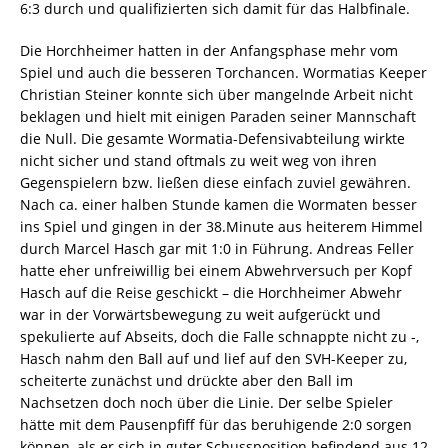
6:3 durch und qualifizierten sich damit für das Halbfinale.
Die Horchheimer hatten in der Anfangsphase mehr vom
Spiel und auch die besseren Torchancen. Wormatias Keeper
Christian Steiner konnte sich über mangelnde Arbeit nicht
beklagen und hielt mit einigen Paraden seiner Mannschaft
die Null. Die gesamte Wormatia-Defensivabteilung wirkte
nicht sicher und stand oftmals zu weit weg von ihren
Gegenspielern bzw. ließen diese einfach zuviel gewähren.
Nach ca. einer halben Stunde kamen die Wormaten besser
ins Spiel und gingen in der 38.Minute aus heiterem Himmel
durch Marcel Hasch gar mit 1:0 in Führung. Andreas Feller
hatte eher unfreiwillig bei einem Abwehrversuch per Kopf
Hasch auf die Reise geschickt – die Horchheimer Abwehr
war in der Vorwärtsbewegung zu weit aufgerückt und
spekulierte auf Abseits, doch die Falle schnappte nicht zu -,
Hasch nahm den Ball auf und lief auf den SVH-Keeper zu,
scheiterte zunächst und drückte aber den Ball im
Nachsetzen doch noch über die Linie. Der selbe Spieler
hätte mit dem Pausenpfiff für das beruhigende 2:0 sorgen
können, als er sich in guter Schussposition befindend aus 12