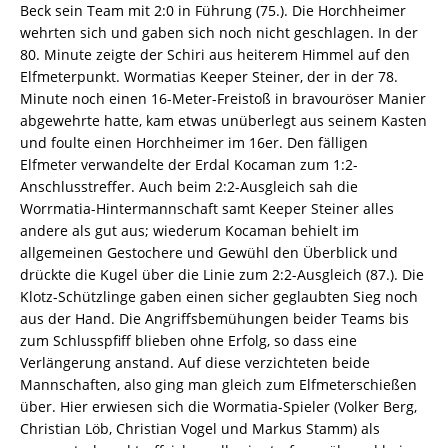
Beck sein Team mit 2:0 in Führung (75.). Die Horchheimer
wehrten sich und gaben sich noch nicht geschlagen. In der
80. Minute zeigte der Schiri aus heiterem Himmel auf den
Elfmeterpunkt. Wormatias Keeper Steiner, der in der 78.
Minute noch einen 16-Meter-Freistoß in bravouröser Manier
abgewehrte hatte, kam etwas unüberlegt aus seinem Kasten
und foulte einen Horchheimer im 16er. Den fälligen
Elfmeter verwandelte der Erdal Kocaman zum 1:2-
Anschlusstreffer. Auch beim 2:2-Ausgleich sah die
Worrmatia-Hintermannschaft samt Keeper Steiner alles
andere als gut aus; wiederum Kocaman behielt im
allgemeinen Gestochere und Gewühl den Überblick und
drückte die Kugel über die Linie zum 2:2-Ausgleich (87.). Die
Klotz-Schützlinge gaben einen sicher geglaubten Sieg noch
aus der Hand. Die Angriffsbemühungen beider Teams bis
zum Schlusspfiff blieben ohne Erfolg, so dass eine
Verlängerung anstand. Auf diese verzichteten beide
Mannschaften, also ging man gleich zum Elfmeterschießen
über. Hier erwiesen sich die Wormatia-Spieler (Volker Berg,
Christian Löb, Christian Vogel und Markus Stamm) als