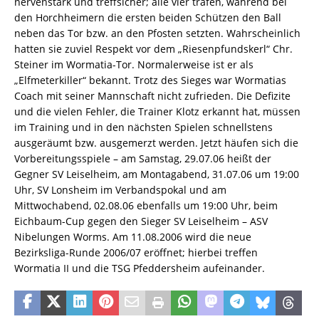
nervenstark und treffsicher; alle vier trafen, während bei
den Horchheimern die ersten beiden Schützen den Ball
neben das Tor bzw. an den Pfosten setzten. Wahrscheinlich
hatten sie zuviel Respekt vor dem „Riesenpfundskerl“ Chr.
Steiner im Wormatia-Tor. Normalerweise ist er als
„Elfmeterkiller“ bekannt. Trotz des Sieges war Wormatias
Coach mit seiner Mannschaft nicht zufrieden. Die Defizite
und die vielen Fehler, die Trainer Klotz erkannt hat, müssen
im Training und in den nächsten Spielen schnellstens
ausgeräumt bzw. ausgemerzt werden. Jetzt häufen sich die
Vorbereitungsspiele – am Samstag, 29.07.06 heißt der
Gegner SV Leiselheim, am Montagabend, 31.07.06 um 19:00
Uhr, SV Lonsheim im Verbandspokal und am
Mittwochabend, 02.08.06 ebenfalls um 19:00 Uhr, beim
Eichbaum-Cup gegen den Sieger SV Leiselheim – ASV
Nibelungen Worms. Am 11.08.2006 wird die neue
Bezirksliga-Runde 2006/07 eröffnet; hierbei treffen
Wormatia II und die TSG Pfeddersheim aufeinander.