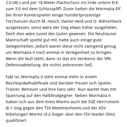
2:0 (46.) und per 18-Meter-Flachschuss ins linke untere Eck
zum 3:0 mit dem Schlusspfiff. Zuvor hatten die Wormatia-Elf
bei ihren Konterspielen einige hundertprozentige
Torchancen durch M. Hasch, Daniel Heid und O. Röhrenbeck
ausgelassen, sonst wäre der Sieg etwas höher ausgefallen.
Doch dies wäre zuviel des Guten gewesen. Die Neuhauser
Mannschaft spielte gut mit, hatte auch einige gute
Gelegenheiten, jedoch waren diese nicht zwingend genug
um Wormatia II noch einmal in Verlegenheit zu bringen.
Wenn die Null steht, dann ist das ein Verdienst der VfR-
Defensivabteilung; die nichts anbrennen ließ.
Fakt ist, Wormatia II steht einmal mehr in einem
Bezirkspokalhalbfinale und darüber freuen sich Spieler,
Trainer, Betreuer und ihre Fans sehr. Nun wartet man mit
Spannung auf den Halbfinalgegner. Neben Wormatia II
haben sich aus dem Kreis Worms auch die SGE Herrnsheim
(6:1-Sieg gegen den TSV Mommenheim) und der ASV
Nibelungen Worms (3:2-Sieger über den FSV Nieder-Olm)
qualifiziert.