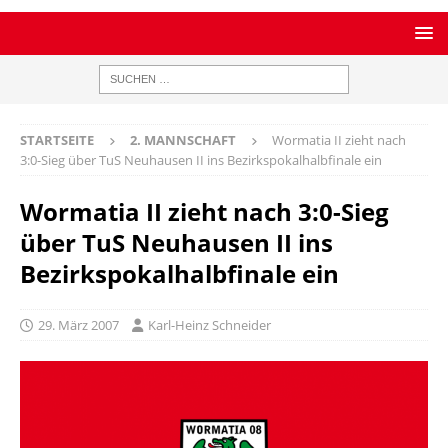
STARTSEITE
2. MANNSCHAFT
Wormatia II zieht nach
3:0-Sieg über TuS Neuhausen II ins Bezirkspokalhalbfinale ein
Wormatia II zieht nach 3:0-Sieg
über TuS Neuhausen II ins
Bezirkspokalhalbfinale ein
29. März 2007
Karl-Heinz Schneider