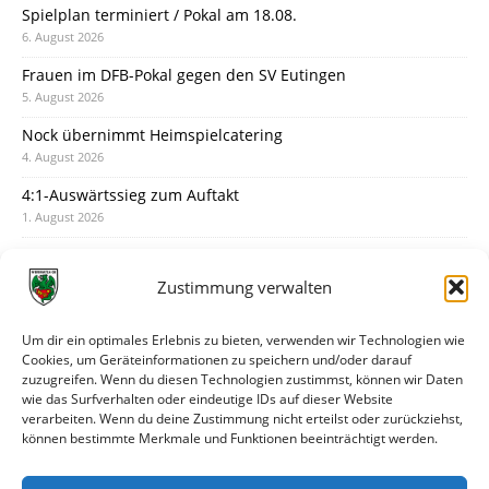
Spielplan terminiert / Pokal am 18.08.
6. August 2026
Frauen im DFB-Pokal gegen den SV Eutingen
5. August 2026
Nock übernimmt Heimspielcatering
4. August 2026
4:1-Auswärtssieg zum Auftakt
1. August 2026
Pokal: Wormatia muss zu Schott Mainz
31. Juli 2026
Zustimmung verwalten
Wormatia trauert um Jürgen Dinger
30. Juli 2026
Um dir ein optimales Erlebnis zu bieten, verwenden wir Technologien wie
Cookies, um Geräteinformationen zu speichern und/oder darauf
Deine Spielminute: 89+1
zuzugreifen. Wenn du diesen Technologien zustimmst, können wir Daten
28. Juli 2026
wie das Surfverhalten oder eindeutige IDs auf dieser Website
verarbeiten. Wenn du deine Zustimmung nicht erteilst oder zurückziehst,
Neuer Rückensponsor
können bestimmte Merkmale und Funktionen beeinträchtigt werden.
28. Juli 2026