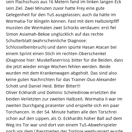
sein Flachschuss aus 16 Metern fand im linken langen Eck
sein Ziel. Zwei Minuten zuvor hatte Frey eine gute
Gelegenheit für den TuS ausgelassen; auch da hätte im
Wormatia-Tor klingeln können. Fast mit dem Halbzeitpfiff
mussten die Wormaten zwei Schocks verdauen; erst fiel
Simon Asiamah-Bekoe unglücklich auf das rechte
Schulterblatt (wahrscheinliche Diagnose:
Schlüsselbeinbruch) und dann spürte Hasan Atacan bei
einem Sprint einen Stich im rechten Oberschenkel
(Diagnose hier: Muskelfaserriss); bitter für die Beiden, dass
die jetzt wieder einige Wochen fehlen werden. Beide
wurden mit dem Krankenwagen abgeholt. Das sind also
keine guten Nachrichten für das Trainer-Duo Alexander
Schott und Daniel Heid. Bitter Bitter!!!
Oliver Eckhardt und Dominic Scheledinow ersetzten die
beiden Verletzten zur zweiten Halbzeit. Wormatia II war im
zweiten Durchgang präsenter und erspielte sich ein paar
Torchancen. In der 54. Minute hatten alle den Torschrei
schon auf den Lippen, als O. Eckhardts hoher Ball auf dem
Weg ins Tor war und dort von einem TuS-Abwehrspieler
noch vor dem Überstreiten der Torlinie wegbugsiert wurde.