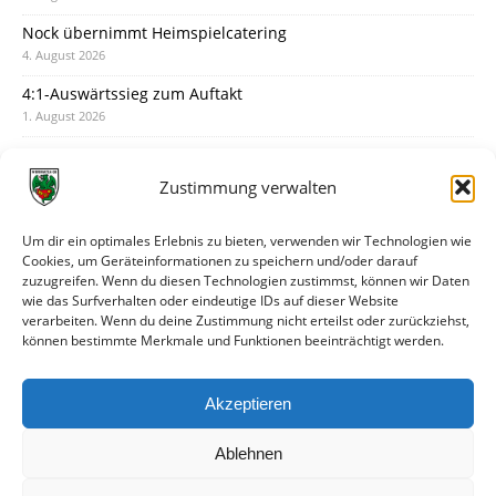
Nock übernimmt Heimspielcatering
4. August 2026
4:1-Auswärtssieg zum Auftakt
1. August 2026
Pokal: Wormatia muss zu Schott Mainz
31. Juli 2026
Zustimmung verwalten
Wormatia trauert um Jürgen Dinger
30. Juli 2026
Um dir ein optimales Erlebnis zu bieten, verwenden wir Technologien wie
Cookies, um Geräteinformationen zu speichern und/oder darauf
Deine Spielminute: 89+1
zuzugreifen. Wenn du diesen Technologien zustimmst, können wir Daten
28. Juli 2026
wie das Surfverhalten oder eindeutige IDs auf dieser Website
verarbeiten. Wenn du deine Zustimmung nicht erteilst oder zurückziehst,
Neuer Rückensponsor
können bestimmte Merkmale und Funktionen beeinträchtigt werden.
28. Juli 2026
Neue Podcast-Folge: So tickt Björn!
Akzeptieren
27. Juli 2026
Ablehnen