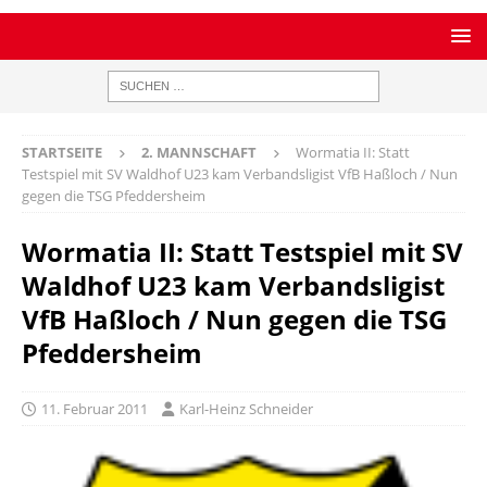
STARTSEITE
2. MANNSCHAFT
Wormatia II: Statt
Testspiel mit SV Waldhof U23 kam Verbandsligist VfB Haßloch / Nun
gegen die TSG Pfeddersheim
Wormatia II: Statt Testspiel mit SV
Waldhof U23 kam Verbandsligist
VfB Haßloch / Nun gegen die TSG
Pfeddersheim
11. Februar 2011
Karl-Heinz Schneider