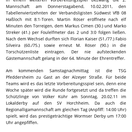
Mannschaft am Donnerstagabend, 10.02.2011, den
Tabellenviertzehnten der Verbandsligisten Südwest VfB 08
Haßloch mit 8:1-Toren. Martin Röser eröffnete nach elf
Minuten den Torreigen, dem Markus Cimen (30.) und Marko
Streker (41.) per Foulelfmeter das 2 und 3:0 folgen ließen.
Nach dem Wechsel durften sich Florian Kaiser (51./77.) Fabio
Silveira (60./75.) sowie erneut M. Röser (90.) in die
Torschützenliste eintragen. Der nie aufsteckenden
Gästemannschaft gelang in der 64. Minute der Ehrentreffer.
Am kommenden Samstagnachmittag ist die TSG
Pfeddersheim zu Gast an der Alzeyer Straße. Für beide
Teams wird es das letzte Vorbereitungsspiel sein, denn eine
Woche später wird die Runde fortgesetzt und da treffen die
Schützlinge von Volker Kühr am Sonntag, 20.02.11 im
Lokalderby auf den SV Horchheim. Da auch die
Regionalligamannschaft am gleichen Tag (Anpfiff: 14:00 Uhr)
spielt, wird das prestigeträchtige Wormser Derby um 17:00
Uhr angepfiffen.