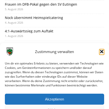
Frauen im DFB-Pokal gegen den SV Eutingen
5. August 2026
Nock übernimmt Heimspielcatering
4. August 2026
4:1-Auswärtssieg zum Auftakt
1. August 2026
Pokal: Wormatia muss zu Schott Mainz
31. Juli 2026
Zustimmung verwalten
Wormatia trauert um Jürgen Dinger
30. Juli 2026
Um dir ein optimales Erlebnis zu bieten, verwenden wir Technologien wie
Cookies, um Geräteinformationen zu speichern und/oder darauf
Deine Spielminute: 89+1
zuzugreifen. Wenn du diesen Technologien zustimmst, können wir Daten
28. Juli 2026
wie das Surfverhalten oder eindeutige IDs auf dieser Website
verarbeiten. Wenn du deine Zustimmung nicht erteilst oder zurückziehst,
Neuer Rückensponsor
können bestimmte Merkmale und Funktionen beeinträchtigt werden.
28. Juli 2026
Neue Podcast-Folge: So tickt Björn!
Akzeptieren
27. Juli 2026