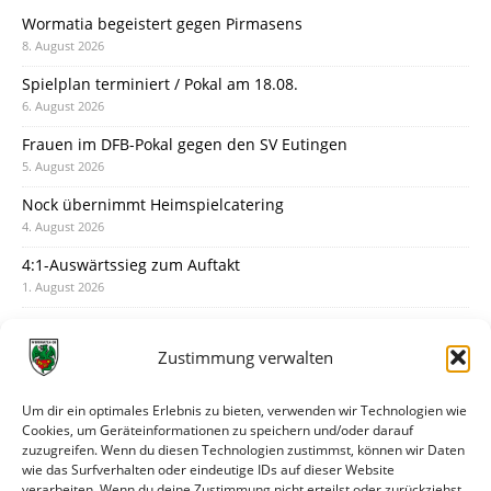
Wormatia begeistert gegen Pirmasens
8. August 2026
Spielplan terminiert / Pokal am 18.08.
6. August 2026
Frauen im DFB-Pokal gegen den SV Eutingen
5. August 2026
Nock übernimmt Heimspielcatering
4. August 2026
4:1-Auswärtssieg zum Auftakt
1. August 2026
Pokal: Wormatia muss zu Schott Mainz
31. Juli 2026
Zustimmung verwalten
Wormatia trauert um Jürgen Dinger
30. Juli 2026
Um dir ein optimales Erlebnis zu bieten, verwenden wir Technologien wie
Cookies, um Geräteinformationen zu speichern und/oder darauf
Deine Spielminute: 89+1
zuzugreifen. Wenn du diesen Technologien zustimmst, können wir Daten
28. Juli 2026
wie das Surfverhalten oder eindeutige IDs auf dieser Website
verarbeiten. Wenn du deine Zustimmung nicht erteilst oder zurückziehst,