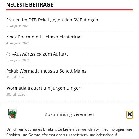
NEUESTE BEITRÄGE
Frauen im DFB-Pokal gegen den SV Eutingen
5. August 2026
Nock übernimmt Heimspielcatering
4. August 2026
4:1-Auswärtssieg zum Auftakt
1. August 2026
Pokal: Wormatia muss zu Schott Mainz
31. Juli 2026
Wormatia trauert um Jürgen Dinger
30. Juli 2026
Deine Spielminute: 89+1
28. Juli 2026
Zustimmung verwalten
Neuer Rückensponsor
28. Juli 2026
Um dir ein optimales Erlebnis zu bieten, verwenden wir Technologien wie
Cookies, um Geräteinformationen zu speichern und/oder darauf