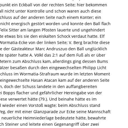
unkt ein Eckball von der rechten Seite; hier bekommen
ll nicht unter Kontrolle und schon waren auch diese
schluss auf der anderen Seite nach einem Konter; ein
 nicht energisch gestört worden und konnte den Ball flach
lix Sitter am langen Pfosten lauerte und ungehindert
te etwas bis sie den eiskalten Schock verdaut hatte. Elf
rmatia-Ecke von der linken Seite; V. Berg brachte diese
e der Gästeakteur Marc Andruszuo den Ball unglücklich
e später hatte A. Völkl das 2:1 auf dem Fuß als er über
 Metern zum Abschluss kam, allerdings ging dessen Bums
fälzer besaßen durch den eingewechselten Philipp Licht
schluss im Wormatia-Strafraum wurde im letzten Moment
ls eingewechselte Hasan Atacan kam auf der anderen Seite
, doch der Schuss landete in den auffangbereiten
ei Bopps flacher und gefährlicher Hereingabe von der
ese verwertet hätte (79.). Und beinahe hätte es im
mal wieder einen Vorstoß wagte; beim Abschluss stand
eg, der mit einer Glanzparade zur Ecke seine Mannschaft
e neuerliche Heimniederlage bedeutete hätte, bewahrte
ich Steiner und leitete einen Gegenangriff über zwei