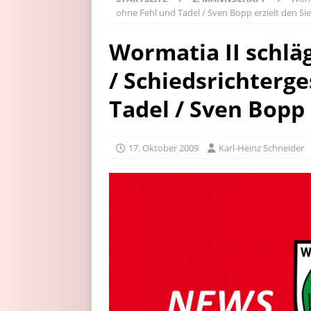
ohne Fehl und Tadel / Sven Bopp erzielt den Sie
Wormatia II schlä
/ Schiedsrichterg
Tadel / Sven Bopp 
17. Oktober 2009
Karl-Heinz Schneider