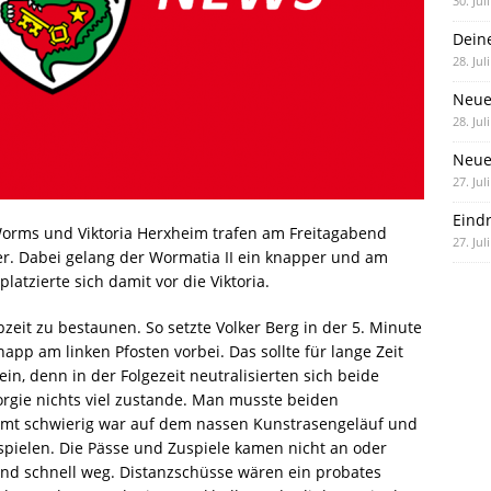
30. Jul
Dein
28. Jul
Neue
28. Jul
Neue 
27. Jul
Eind
orms und Viktoria Herxheim trafen am Freitagabend
27. Jul
der. Dabei gelang der Wormatia II ein knapper und am
latzierte sich damit vor die Viktoria.
zeit zu bestaunen. So setzte Volker Berg in der 5. Minute
app am linken Pfosten vorbei. Das sollte für lange Zeit
in, denn in der Folgezeit neutralisierten sich beide
rgie nichts viel zustande. Man musste beiden
mt schwierig war auf dem nassen Kunstrasengeläuf und
pielen. Die Pässe und Zuspiele kamen nicht an oder
nd schnell weg. Distanzschüsse wären ein probates