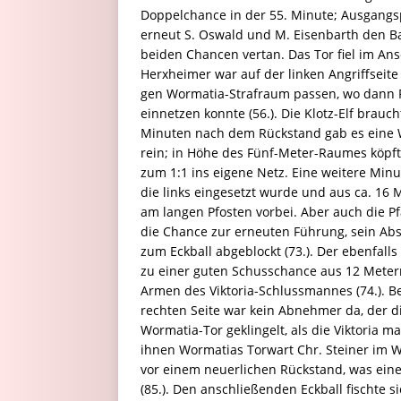
Doppelchance in der 55. Minute; Ausgangsp
erneut S. Oswald und M. Eisenbarth den Ba
beiden Chancen vertan. Das Tor fiel im An
Herxheimer war auf der linken Angriffseite
gen Wormatia-Strafraum passen, wo dann Fe
einnetzen konnte (56.). Die Klotz-Elf brauch
Minuten nach dem Rückstand gab es eine Wo
rein; in Höhe des Fünf-Meter-Raumes köpft
zum 1:1 ins eigene Netz. Eine weitere Minut
die links eingesetzt wurde und aus ca. 16
am langen Pfosten vorbei. Aber auch die P
die Chance zur erneuten Führung, sein Ab
zum Eckball abgeblockt (73.). Der ebenfal
zu einer guten Schusschance aus 12 Metern
Armen des Viktoria-Schlussmannes (74.). B
rechten Seite war kein Abnehmer da, der di
Wormatia-Tor geklingelt, als die Viktoria 
ihnen Wormatias Torwart Chr. Steiner im W
vor einem neuerlichen Rückstand, was ein
(85.). Den anschließenden Eckball fischte s