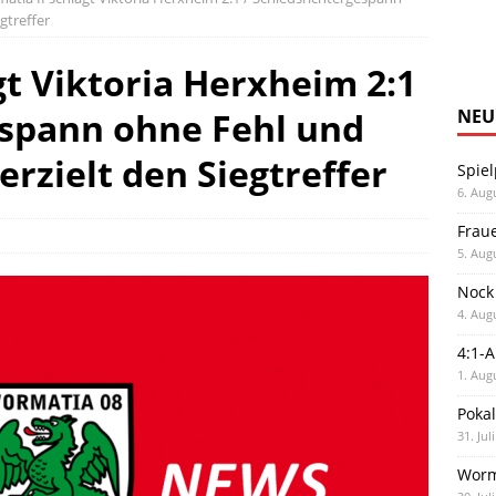
gtreffer
gt Viktoria Herxheim 2:1
espann ohne Fehl und
NEU
erzielt den Siegtreffer
Spiel
6. Aug
Frau
5. Aug
Nock
4. Aug
4:1-
1. Aug
Poka
31. Jul
Worm