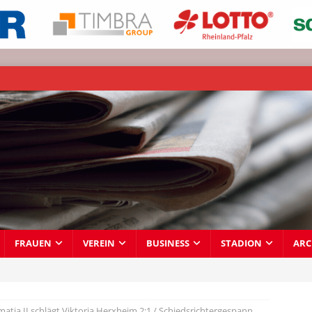
FRAUEN
VEREIN
BUSINESS
STADION
ARC
atia II schlägt Viktoria Herxheim 2:1 / Schiedsrichtergespann