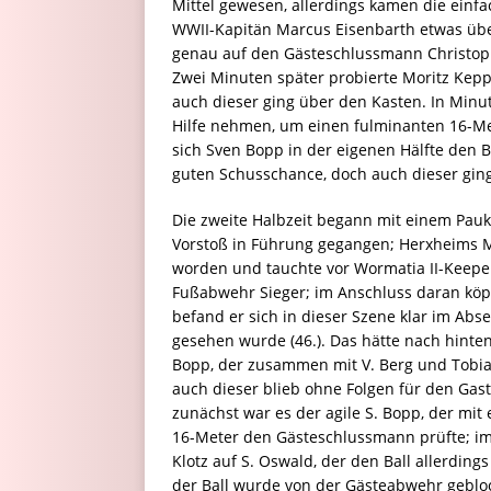
Mittel gewesen, allerdings kamen die einfa
WWII-Kapitän Marcus Eisenbarth etwas über
genau auf den Gästeschlussmann Christop
Zwei Minuten später probierte Moritz Kepp
auch dieser ging über den Kasten. In Min
Hilfe nehmen, um einen fulminanten 16-Met
sich Sven Bopp in der eigenen Hälfte den B
guten Schusschance, doch auch dieser ging
Die zweite Halbzeit begann mit einem Pauk
Vorstoß in Führung gegangen; Herxheims 
worden und tauchte vor Wormatia II-Keeper 
Fußabwehr Sieger; im Anschluss daran köpft
befand er sich in dieser Szene klar im Abs
gesehen wurde (46.). Das hätte nach hinten
Bopp, der zusammen mit V. Berg und Tobias 
auch dieser blieb ohne Folgen für den Gast
zunächst war es der agile S. Bopp, der mi
16-Meter den Gästeschlussmann prüfte; im 
Klotz auf S. Oswald, der den Ball allerdings 
der Ball wurde von der Gästeabwehr gebloc