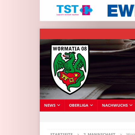
NEWS
OBERLIGA
NACHWUCHS
STARTSEITE
2. MANNSCHAFT
Worm