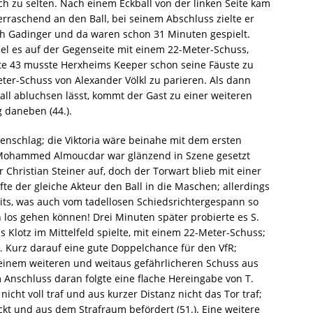
ch zu selten. Nach einem Eckball von der linken Seite kam
raschend an den Ball, bei seinem Abschluss zielte er
h Gadinger und da waren schon 31 Minuten gespielt.
el es auf der Gegenseite mit einem 22-Meter-Schuss,
ute 43 musste Herxheims Keeper schon seine Fäuste zu
er-Schuss von Alexander Völkl zu parieren. Als dann
all abluchsen lässt, kommt der Gast zu einer weiteren
 daneben (44.).
enschlag; die Viktoria wäre beinahe mit dem ersten
Mohammed Almoucdar war glänzend in Szene gesetzt
Christian Steiner auf, doch der Torwart blieb mit einer
e der gleiche Akteur den Ball in die Maschen; allerdings
eits, was auch vom tadellosen Schiedsrichtergespann so
 los gehen können! Drei Minuten später probierte es S.
Klotz im Mittelfeld spielte, mit einem 22-Meter-Schuss;
. Kurz darauf eine gute Doppelchance für den VfR;
t einem weiteren und weitaus gefährlicheren Schuss aus
Anschluss daran folgte eine flache Hereingabe von T.
nicht voll traf und aus kurzer Distanz nicht das Tor traf;
kt und aus dem Strafraum befördert (51.). Eine weitere