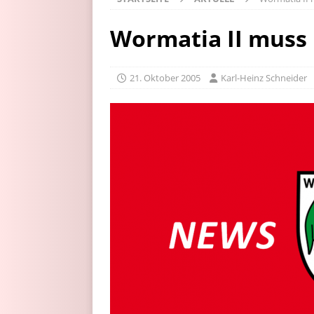
Wormatia II muss
21. Oktober 2005
Karl-Heinz Schneider