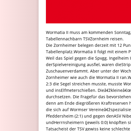
Wormatia II muss am kommenden Sonntag, 2
Tabellennachbarn TSVZornheim reisen.
Die Zornheimer belegen derzeit mit 12 Pun
Tabellenplatz.Wormatia II folgt mit einem 
Weil das Spiel gegen die Spvgg. Ingelheim
derSpielvereinigung ausfiel, waren dieStri
Zuschauenverdammt. Aber unter der Woche
Zornheimer wie auch die Wormatia II ran.
2:3 die Segel streichen musste, musste Wo
und insElfmeterschießen. Dieâ€žkleineâ€œ 
durchsetzen. Die Fragefür das bevorstehe
denn am Ende diegrößeren Kraftreserven h
die sich auf Wormser Vereineâ€žspezialisi
Pfeddersheim (2:1) und gegen denASV Nibe
undHerrnsheimern (jeweils 0:0) knöpften si
Tatsacheist der TSV gewiss keine schlechte