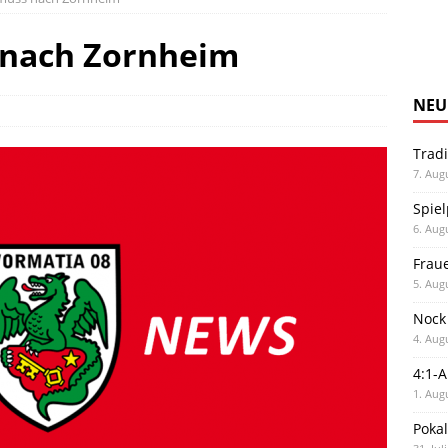
 nach Zornheim
NEU
Trad
7. Aug
Spiel
6. Aug
Frau
5. Aug
Nock
4. Aug
4:1-
1. Aug
Poka