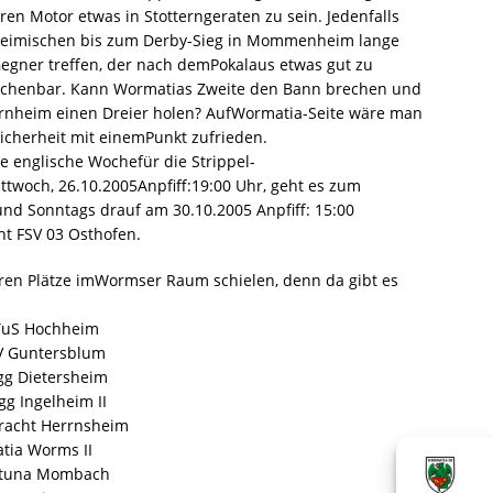
ren Motor etwas in Stotterngeraten zu sein. Jedenfalls
heimischen bis zum Derby-Sieg in Mommenheim lange
Gegner treffen, der nach demPokalaus etwas gut zu
chenbar. Kann Wormatias Zweite den Bann brechen und
rnheim einen Dreier holen? AufWormatia-Seite wäre man
icherheit mit einemPunkt zufrieden.
re englische Wochefür die Strippel-
twoch, 26.10.2005Anpfiff:19:00 Uhr, geht es zum
nd Sonntags drauf am 30.10.2005 Anpfiff: 15:00
ht FSV 03 Osthofen.
en Plätze imWormser Raum schielen, denn da gibt es
 TuS Hochheim
SV Guntersblum
gg Dietersheim
g Ingelheim II
tracht Herrnsheim
tia Worms II
Fortuna Mombach