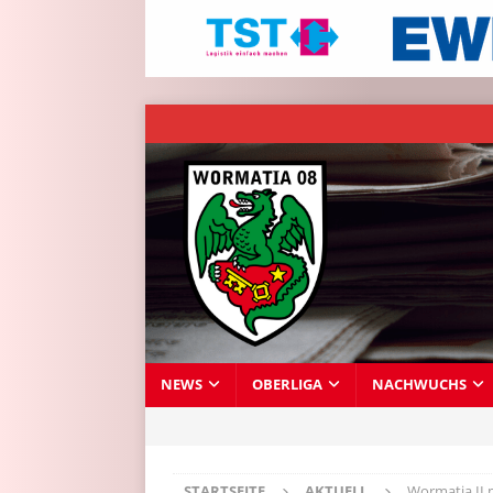
NEWS
OBERLIGA
NACHWUCHS
STARTSEITE
AKTUELL
Wormatia II