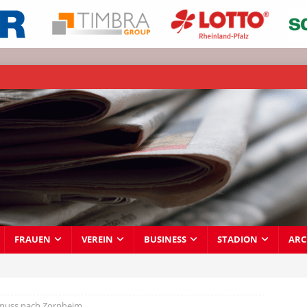
FRAUEN
VEREIN
BUSINESS
STADION
ARC
 muss nach Zornheim