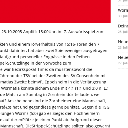
31. Jul
Worm
30. Jul
Dein
3.10.2005 Anpfiff: 15:00Uhr, im 7. Auswärtsspiel zum
28. Jul
Neue
kten und einemTorverhältnis von 15:16-Toren den 7.
28. Jul
Punkt dahinter, hat aber zwei Spieleweniger ausgetragen.
 IIaufgrund personeller Engpässe in den Reihen
Neue 
ppel-Schützlinge in der Vorwoche zum
27. Jul
 war Bezirkspokal-Time; da musstensowohl die
Während der TSV bei der Zweiten des SV Gonsenheimmit
rmatias Zweite beimVfL Eppelsheim in die Verlängerung
Wormatia konnte sicham Ende mit 4:1 (1:1 und 3:0 n. E.)
nde Match am Sonntag in Zornheimdürfte lauten, wer
at? Anscheinendsind die Zornheimer eine Mannschaft,
ertâ€œ hat und gegendiese gerne punktet. Gegen die TSG
lungen Worms (5:0) gab es Siege; den Hochheimern
e auf derenPlätze je einen Punkt ab. Aufgrund dieser
 Mannschaft. DieStrippel-Schützlinge sollten also gewarnt