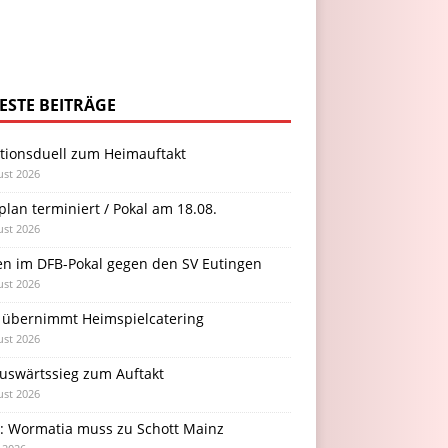
ESTE BEITRÄGE
itionsduell zum Heimauftakt
ust 2026
plan terminiert / Pokal am 18.08.
ust 2026
en im DFB-Pokal gegen den SV Eutingen
ust 2026
 übernimmt Heimspielcatering
ust 2026
Auswärtssieg zum Auftakt
ust 2026
l: Wormatia muss zu Schott Mainz