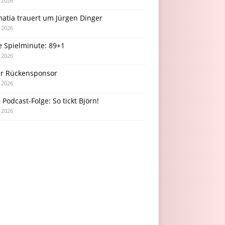
i 2026
atia trauert um Jürgen Dinger
i 2026
e Spielminute: 89+1
i 2026
r Rückensponsor
i 2026
Podcast-Folge: So tickt Björn!
i 2026