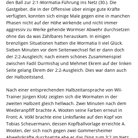
den Ball zur 2:1-Wormatia-Führung ins Netz (30.). Die
Gastgeber, die in der Offensive über einige gute Kräfte
verfügten, konnten sich einige Male gegen eine in manchen
Phasen nicht auf der Höhe wirkende und nicht immer
aggressiv zu Werke gehende Wormser Abwehr durchsetzen
ohne das da was Zählbares herauskam. In einigen
brenzligen Situationen hatten die Wormatia II viel Glück.
Sieben Minuten vor dem Seitenwechsel fiel er dann doch
der 2:2-Ausgleich; nach einem schönes Zusammenspiel
zwischen Fadil Durmishaj und Mehmet Ekrem auf der linken
Seite gelang Ekrem der 2:2-Ausgleich. Dies war dann auch
der Halbzeitstand.
Nach einer entsprechenden Halbzeitansprache von WII-
Trainer Jürgen Klotz zeigten sich die Wormaten in der
zweiten Halbzeit gleich hellwach. Zwei Minuten nach dem
Wiederanpfiff brachte A. Wooten seine Farben erneut in
Front; A. Völkl brachte eine Linksflanke auf den Kopf von
Tobias Scheuermann, dessen Kopfballvorlage erreichte A.
Wooten, der sich noch gegen zwei Gommersheimer
Abwehrkräfte durchsetzte ehe er das Ding zum 3:2 im Netz