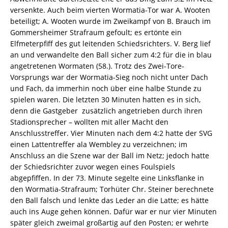
versenkte. Auch beim vierten Wormatia-Tor war A. Wooten
beteiligt; A. Wooten wurde im Zweikampf von B. Brauch im
Gommersheimer Strafraum gefoult; es ertönte ein
Elfmeterpfiff des gut leitenden Schiedsrichters. V. Berg lief
an und verwandelte den Ball sicher zum 4:2 für die in blau
angetretenen Wormaten (58.). Trotz des Zwei-Tore-
Vorsprungs war der Wormatia-Sieg noch nicht unter Dach
und Fach, da immerhin noch über eine halbe Stunde zu
spielen waren. Die letzten 30 Minuten hatten es in sich,
denn die Gastgeber  zusätzlich angetrieben durch ihren
Stadionsprecher – wollten mit aller Macht den
Anschlusstreffer. Vier Minuten nach dem 4:2 hatte der SVG
einen Lattentreffer ala Wembley zu verzeichnen; im
Anschluss an die Szene war der Ball im Netz; jedoch hatte
der Schiedsrichter zuvor wegen eines Foulspiels
abgepfiffen. In der 73. Minute segelte eine Linksflanke in
den Wormatia-Strafraum; Torhüter Chr. Steiner berechnete
den Ball falsch und lenkte das Leder an die Latte; es hätte
auch ins Auge gehen können. Dafür war er nur vier Minuten
später gleich zweimal großartig auf den Posten; er wehrte