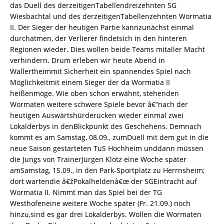
das Duell des derzeitigenTabellendreizehnten SG
Wiesbachtal und des derzeitigenTabellenzehnten Wormatia
II. Der Sieger der heutigen Partie kannzunächst einmal
durchatmen, der Verlierer findetsich in den hinteren
Regionen wieder. Dies wollen beide Teams mitaller Macht
verhindern. Drum erleben wir heute Abend in
Wallertheimmit Sicherheit ein spannendes Spiel nach
Möglichkeitmit einem Sieger der da Wormatia II
heißenmöge. Wie oben schon erwähnt, stehenden
Wormaten weitere schwere Spiele bevor â€“nach der
heutigen Auswärtshürderücken wieder einmal zwei
Lokalderbys in denBlickpunkt des Geschehens. Demnach
kommt es am Samstag, 08.09., zumDuell mit dem gut in die
neue Saison gestarteten TuS Hochheim unddann müssen
die Jungs von TrainerJürgen Klotz eine Woche später
amSamstag, 15.09., in den Park-Sportplatz zu Herrnsheim;
dort wartendie â€žPokalheldenâ€œ der SGEintracht auf
Wormatia II. Nimmt man das Spiel bei der TG
Westhofeneine weitere Woche später (Fr. 21.09.) noch
hinzu,sind es gar drei Lokalderbys. Wollen die Wormaten