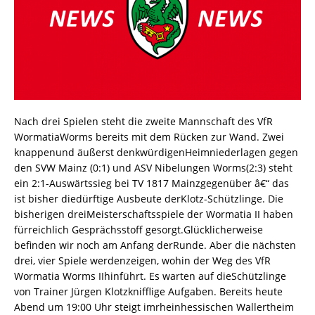
Nach drei Spielen steht die zweite Mannschaft des VfR
WormatiaWorms bereits mit dem Rücken zur Wand. Zwei
knappenund äußerst denkwürdigenHeimniederlagen gegen
den SVW Mainz (0:1) und ASV Nibelungen Worms(2:3) steht
ein 2:1-Auswärtssieg bei TV 1817 Mainzgegenüber â€“ das
ist bisher diedürftige Ausbeute derKlotz-Schützlinge. Die
bisherigen dreiMeisterschaftsspiele der Wormatia II haben
fürreichlich Gesprächsstoff gesorgt.Glücklicherweise
befinden wir noch am Anfang derRunde. Aber die nächsten
drei, vier Spiele werdenzeigen, wohin der Weg des VfR
Wormatia Worms IIhinführt. Es warten auf dieSchützlinge
von Trainer Jürgen Klotzknifflige Aufgaben. Bereits heute
Abend um 19:00 Uhr steigt imrheinhessischen Wallertheim