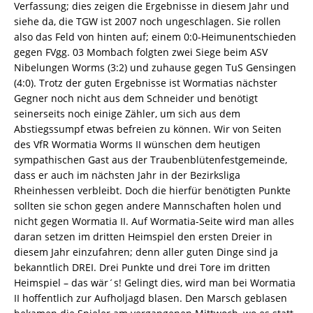
Verfassung; dies zeigen die Ergebnisse in diesem Jahr und
siehe da, die TGW ist 2007 noch ungeschlagen. Sie rollen
also das Feld von hinten auf; einem 0:0-Heimunentschieden
gegen FVgg. 03 Mombach folgten zwei Siege beim ASV
Nibelungen Worms (3:2) und zuhause gegen TuS Gensingen
(4:0). Trotz der guten Ergebnisse ist Wormatias nächster
Gegner noch nicht aus dem Schneider und benötigt
seinerseits noch einige Zähler, um sich aus dem
Abstiegssumpf etwas befreien zu können. Wir von Seiten
des VfR Wormatia Worms II wünschen dem heutigen
sympathischen Gast aus der Traubenblütenfestgemeinde,
dass er auch im nächsten Jahr in der Bezirksliga
Rheinhessen verbleibt. Doch die hierfür benötigten Punkte
sollten sie schon gegen andere Mannschaften holen und
nicht gegen Wormatia II. Auf Wormatia-Seite wird man alles
daran setzen im dritten Heimspiel den ersten Dreier in
diesem Jahr einzufahren; denn aller guten Dinge sind ja
bekanntlich DREI. Drei Punkte und drei Tore im dritten
Heimspiel – das wär´s! Gelingt dies, wird man bei Wormatia
II hoffentlich zur Aufholjagd blasen. Den Marsch geblasen