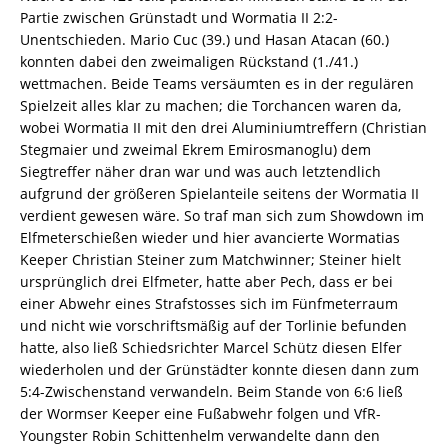
Partie zwischen Grünstadt und Wormatia II 2:2-
Unentschieden. Mario Cuc (39.) und Hasan Atacan (60.)
konnten dabei den zweimaligen Rückstand (1./41.)
wettmachen. Beide Teams versäumten es in der regulären
Spielzeit alles klar zu machen; die Torchancen waren da,
wobei Wormatia II mit den drei Aluminiumtreffern (Christian
Stegmaier und zweimal Ekrem Emirosmanoglu) dem
Siegtreffer näher dran war und was auch letztendlich
aufgrund der größeren Spielanteile seitens der Wormatia II
verdient gewesen wäre. So traf man sich zum Showdown im
Elfmeterschießen wieder und hier avancierte Wormatias
Keeper Christian Steiner zum Matchwinner; Steiner hielt
ursprünglich drei Elfmeter, hatte aber Pech, dass er bei
einer Abwehr eines Strafstosses sich im Fünfmeterraum
und nicht wie vorschriftsmäßig auf der Torlinie befunden
hatte, also ließ Schiedsrichter Marcel Schütz diesen Elfer
wiederholen und der Grünstädter konnte diesen dann zum
5:4-Zwischenstand verwandeln. Beim Stande von 6:6 ließ
der Wormser Keeper eine Fußabwehr folgen und VfR-
Youngster Robin Schittenhelm verwandelte dann den