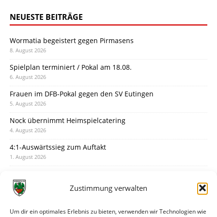
NEUESTE BEITRÄGE
Wormatia begeistert gegen Pirmasens
8. August 2026
Spielplan terminiert / Pokal am 18.08.
6. August 2026
Frauen im DFB-Pokal gegen den SV Eutingen
5. August 2026
Nock übernimmt Heimspielcatering
4. August 2026
4:1-Auswärtssieg zum Auftakt
1. August 2026
Pokal: Wormatia muss zu Schott Mainz
31. Juli 2026
Zustimmung verwalten
Wormatia trauert um Jürgen Dinger
30. Juli 2026
Um dir ein optimales Erlebnis zu bieten, verwenden wir Technologien wie