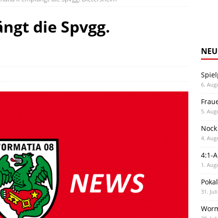
ngt die Spvgg.
NEU
Spiel
6. Aug
Frau
5. Aug
Nock
4. Aug
4:1-
1. Aug
Poka
31. Jul
Worm