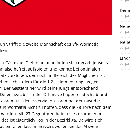
30. Jul
Dein
28. Jul
Neue
28. Jul
Neue 
hr, trifft die zweite Mannschaft des VfR Wormatia
27. Jul
sheim.
Eind
en Gäste aus Dietersheim befinden sich derzeit jenseits
27. Jul
n also befreit aufspielen und könnte bei optimalen
latz vorstoßen, der noch im Bereich des Möglichen ist.
wollen sich zudem für die 1:2-Heimniederlage gegen
n. Der Gästetrainer wird seine Jungs entsprechend
e Defensive aber in der Offensive hapert es doch ab und
7-Toren. Mit den 28 erzielten Toren hat der Gast die
t aus Wormatia-Sicht zu hoffen, dass die 28 Tore nach dem
n werden. Mit 27 Gegentoren haben sie zusammen mit
das ist eigentlich Top in der Bezirkliga. Da wird sich
s einfallen lassen müssen, wollen sie das Abwehr-