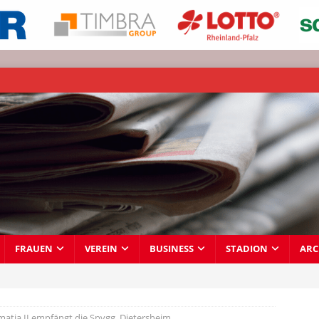
FRAUEN
VEREIN
BUSINESS
STADION
ARC
atia II empfängt die Spvgg. Dietersheim