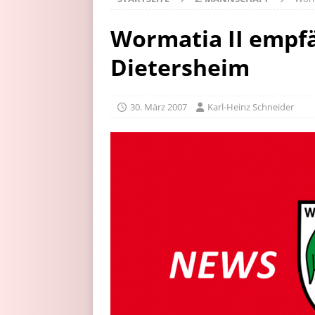
Wormatia II empfä
Dietersheim
30. März 2007
Karl-Heinz Schneider