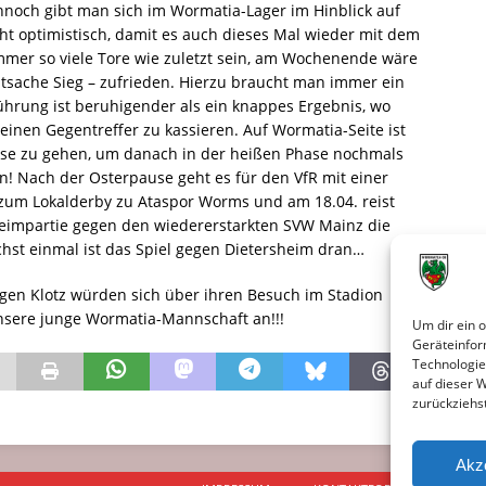
nnoch gibt man sich im Wormatia-Lager im Hinblick auf
ht optimistisch, damit es auch dieses Mal wieder mit dem
immer so viele Tore wie zuletzt sein, am Wochenende wäre
sache Sieg – zufrieden. Hierzu braucht man immer ein
ührung ist beruhigender als ein knappes Ergebnis, wo
inen Gegentreffer zu kassieren. Auf Wormatia-Seite ist
use zu gehen, um danach in der heißen Phase nochmals
n! Nach der Osterpause geht es für den VfR mit einer
 zum Lokalderby zu Ataspor Worms und am 18.04. reist
mpartie gegen den wiedererstarkten SVW Mainz die
hst einmal ist das Spiel gegen Dietersheim dran…
rgen Klotz würden sich über ihren Besuch im Stadion
unsere junge Wormatia-Mannschaft an!!!
Um dir ein 
Geräteinfor
Technologie
auf dieser 
zurückziehs
Akz