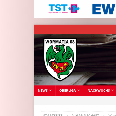
NEWS
OBERLIGA
NACHWUCHS
STARTSEITE
2. MANNSCHAFT
Worm