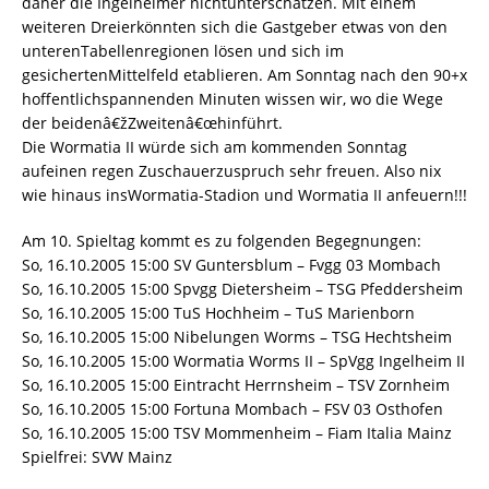
daher die Ingelheimer nichtunterschätzen. Mit einem
weiteren Dreierkönnten sich die Gastgeber etwas von den
unterenTabellenregionen lösen und sich im
gesichertenMittelfeld etablieren. Am Sonntag nach den 90+x
hoffentlichspannenden Minuten wissen wir, wo die Wege
der beidenâ€žZweitenâ€œhinführt.
Die Wormatia II würde sich am kommenden Sonntag
aufeinen regen Zuschauerzuspruch sehr freuen. Also nix
wie hinaus insWormatia-Stadion und Wormatia II anfeuern!!!
Am 10. Spieltag kommt es zu folgenden Begegnungen:
So, 16.10.2005 15:00 SV Guntersblum – Fvgg 03 Mombach
So, 16.10.2005 15:00 Spvgg Dietersheim – TSG Pfeddersheim
So, 16.10.2005 15:00 TuS Hochheim – TuS Marienborn
So, 16.10.2005 15:00 Nibelungen Worms – TSG Hechtsheim
So, 16.10.2005 15:00 Wormatia Worms II – SpVgg Ingelheim II
So, 16.10.2005 15:00 Eintracht Herrnsheim – TSV Zornheim
So, 16.10.2005 15:00 Fortuna Mombach – FSV 03 Osthofen
So, 16.10.2005 15:00 TSV Mommenheim – Fiam Italia Mainz
Spielfrei: SVW Mainz