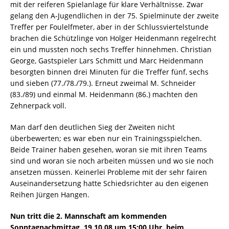
mit der reiferen Spielanlage für klare Verhältnisse. Zwar
gelang den A-Jugendlichen in der 75. Spielminute der zweite
Treffer per Foulelfmeter, aber in der Schlussviertelstunde
brachen die Schützlinge von Holger Heidenmann regelrecht
ein und mussten noch sechs Treffer hinnehmen. Christian
George, Gastspieler Lars Schmitt und Marc Heidenmann
besorgten binnen drei Minuten für die Treffer fünf, sechs
und sieben (77./78./79.). Erneut zweimal M. Schneider
(83./89) und einmal M. Heidenmann (86.) machten den
Zehnerpack voll.
Man darf den deutlichen Sieg der Zweiten nicht
überbewerten; es war eben nur ein Trainingsspielchen.
Beide Trainer haben gesehen, woran sie mit ihren Teams
sind und woran sie noch arbeiten müssen und wo sie noch
ansetzen müssen. Keinerlei Probleme mit der sehr fairen
Auseinandersetzung hatte Schiedsrichter au den eigenen
Reihen Jürgen Hangen.
Nun tritt die 2. Mannschaft am kommenden
Sonntagnachmittag, 19.10.08 um 15:00 Uhr, beim