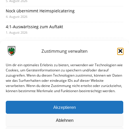
5. August 2026
Nock übernimmt Heimspielcatering
4. August 2026
4:1-Auswärtssieg zum Auftakt
1. August 2026
Pokal: Wormatia muss zu Schott Mainz
31. Juli 2026
Zustimmung verwalten
Wormatia trauert um Jürgen Dinger
30. Juli 2026
Um dir ein optimales Erlebnis zu bieten, verwenden wir Technologien wie
Cookies, um Geräteinformationen zu speichern und/oder darauf
Deine Spielminute: 89+1
zuzugreifen. Wenn du diesen Technologien zustimmst, können wir Daten
28. Juli 2026
wie das Surfverhalten oder eindeutige IDs auf dieser Website
verarbeiten. Wenn du deine Zustimmung nicht erteilst oder zurückziehst,
Neuer Rückensponsor
können bestimmte Merkmale und Funktionen beeinträchtigt werden.
28. Juli 2026
Neue Podcast-Folge: So tickt Björn!
Akzeptieren
27. Juli 2026
Ablehnen