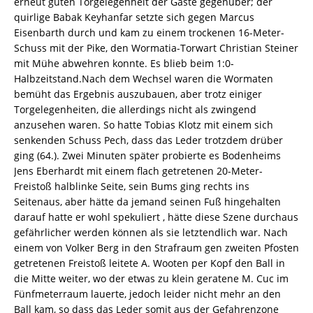
erneut guten Torgelegenheit der Gäste gegenüber; der
quirlige Babak Keyhanfar setzte sich gegen Marcus
Eisenbarth durch und kam zu einem trockenen 16-Meter-
Schuss mit der Pike, den Wormatia-Torwart Christian Steiner
mit Mühe abwehren konnte. Es blieb beim 1:0-
Halbzeitstand.Nach dem Wechsel waren die Wormaten
bemüht das Ergebnis auszubauen, aber trotz einiger
Torgelegenheiten, die allerdings nicht als zwingend
anzusehen waren. So hatte Tobias Klotz mit einem sich
senkenden Schuss Pech, dass das Leder trotzdem drüber
ging (64.). Zwei Minuten später probierte es Bodenheims
Jens Eberhardt mit einem flach getretenen 20-Meter-
Freistoß halblinke Seite, sein Bums ging rechts ins
Seitenaus, aber hätte da jemand seinen Fuß hingehalten 
darauf hatte er wohl spekuliert , hätte diese Szene durchaus
gefährlicher werden können als sie letztendlich war. Nach
einem von Volker Berg in den Strafraum gen zweiten Pfosten
getretenen Freistoß leitete A. Wooten per Kopf den Ball in
die Mitte weiter, wo der etwas zu klein geratene M. Cuc im
Fünfmeterraum lauerte, jedoch leider nicht mehr an den
Ball kam, so dass das Leder somit aus der Gefahrenzone