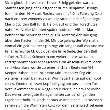
Sicht glücklicherweise nicht von Erfolg gekrönt waren.
Stattdessen ging der Gastgeber durch Benjamin Helbigs
fulminanten 16-Meter-Flachschuss mit 1:0 in Führung (24.);
nach Andrew Wootens zu weit geratene Rechtsflanke legte
Mario Cuc den Ball für B. Helbig auf und der Torschütze
nahm Maß. Vier Minuten später hatte der VfB-ler Marc
Röhricht die Schusschance aus 16 Metern; der Ball ging
über den Kasten. In der 36. Minute gelang der Wormatia II
einmal ein gelungener Spielzug; ein langer Ball von Andreas
Feller erreichte M. Cuc über die linke Seite, der den Ball
sofort zu Tobias Scheuermann weiterleitete, wo dann
Letztgenannter aus acht Metern zum Abschluss kam, doch
sein Abschluss wurde zu einer leichten Beute von VfB-
Keeper Ruben Ragg. Nur eine Minute später flog ein
weiterer langer Ball aus der Wormatia-Hälfte auf den Kopf
von A. Wooten, dessen Kopfball ging am aus seinem Tor
herauskommenden R. Ragg und leider auch am Tor vorbei.
Das waren zwei gute Gelegenheiten zur beruhigenden
Ergebniserhöhung, doch daraus wurde nichts. Stattdessen
sahen sich die Wormaten kurz vor dem Seitenwechsel einer