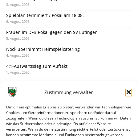
8. August 2026
Spielplan terminiert / Pokal am 18.08.
6. August 2026
Frauen im DFB-Pokal gegen den SV Eutingen
5. August 2026
Nock übernimmt Heimspielcatering
4. August 2026
4:1-Auswärtssieg zum Auftakt
1. August 2026
Pokal: Wormatia muss zu Schott Mainz
31. Juli 2026
Zustimmung verwalten
Wormatia trauert um Jürgen Dinger
30. Juli 2026
Um dir ein optimales Erlebnis zu bieten, verwenden wir Technologien wie
Cookies, um Geräteinformationen zu speichern und/oder darauf
Deine Spielminute: 89+1
zuzugreifen. Wenn du diesen Technologien zustimmst, können wir Daten
28. Juli 2026
wie das Surfverhalten oder eindeutige IDs auf dieser Website
verarbeiten. Wenn du deine Zustimmung nicht erteilst oder zurückziehst,
Neuer Rückensponsor
können bestimmte Merkmale und Funktionen beeinträchtigt werden.