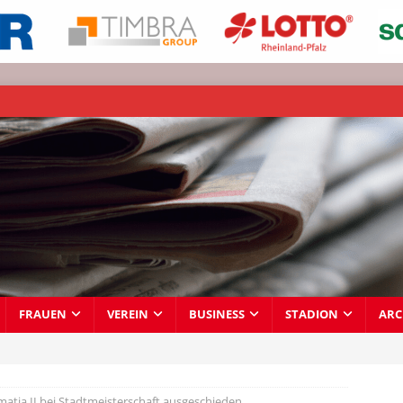
FRAUEN
VEREIN
BUSINESS
STADION
ARC
atia II bei Stadtmeisterschaft ausgeschieden