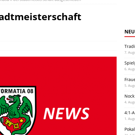
tadtmeisterschaft
NEU
Trad
7. Aug
Spiel
6. Aug
Frau
5. Aug
Nock
4. Aug
4:1-
1. Aug
Poka