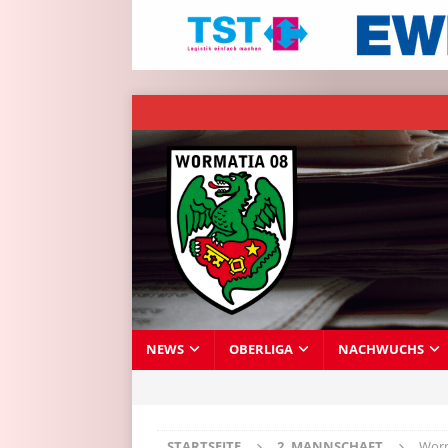
NEWS
OBERLIGA
NACHWUCHS
STARTSEITE
2. MANNSCHAFT
Worm