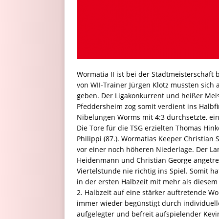
Wormatia II ist bei der Stadtmeisterschaft 
von WII-Trainer Jürgen Klotz mussten sich
geben. Der Ligakonkurrent und heißer Meis
Pfeddersheim zog somit verdient ins Halbf
Nibelungen Worms mit 4:3 durchsetzte, ein
Die Tore für die TSG erzielten Thomas Hinke
Philippi (87.). Wormatias Keeper Christian
vor einer noch höheren Niederlage. Der L
Heidenmann und Christian George angetrete
Viertelstunde nie richtig ins Spiel. Somit 
in der ersten Halbzeit mit mehr als diesem
2. Halbzeit auf eine stärker auftretende W
immer wieder begünstigt durch individuelle
aufgelegter und befreit aufspielender Kevin