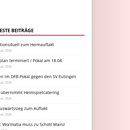
ESTE BEITRÄGE
itionsduell zum Heimauftakt
ust 2026
plan terminiert / Pokal am 18.08.
ust 2026
en im DFB-Pokal gegen den SV Eutingen
ust 2026
 übernimmt Heimspielcatering
ust 2026
Auswärtssieg zum Auftakt
ust 2026
l: Wormatia muss zu Schott Mainz