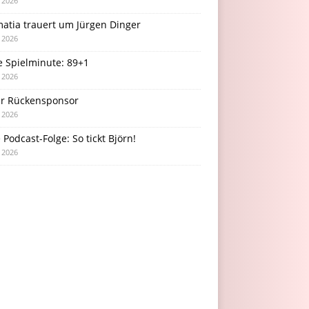
i 2026
atia trauert um Jürgen Dinger
i 2026
e Spielminute: 89+1
i 2026
r Rückensponsor
i 2026
Podcast-Folge: So tickt Björn!
i 2026