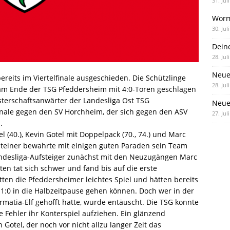
31. Jul
Worm
30. Jul
Dein
28. Jul
Neue
bereits im Viertelfinale ausgeschieden. Die Schützlinge
28. Jul
 am Ende der TSG Pfeddersheim mit 4:0-Toren geschlagen
terschaftsanwärter der Landesliga Ost TSG
Neue 
inale gegen den SV Horchheim, der sich gegen den ASV
27. Jul
.
l (40.), Kevin Gotel mit Doppelpack (70., 74.) und Marc
 Steiner bewahrte mit einigen guten Paraden sein Team
andesliga-Aufsteiger zunächst mit den Neuzugängen Marc
n tat sich schwer und fand bis auf die erste
hatten die Pfeddersheimer leichtes Spiel und hätten bereits
 1:0 in die Halbzeitpause gehen können. Doch wer in der
ormatia-Elf gehofft hatte, wurde entäuscht. Die TSG konnte
 Fehler ihr Konterspiel aufziehen. Ein glänzend
 Gotel, der noch vor nicht allzu langer Zeit das