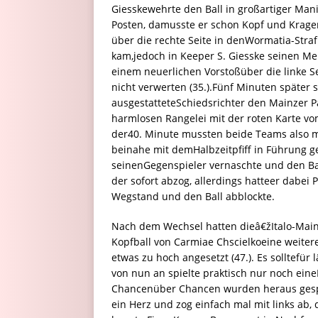
Giesskewehrte den Ball in großartiger Man
Posten, damusste er schon Kopf und Kragen 
über die rechte Seite in denWormatia-Str
kam,jedoch in Keeper S. Giesske seinen Mei
einem neuerlichen Vorstoßüber die linke S
nicht verwerten (35.).Fünf Minuten später 
ausgestatteteSchiedsrichter den Mainzer 
harmlosen Rangelei mit der roten Karte vom
der40. Minute mussten beide Teams also mi
beinahe mit demHalbzeitpfiff in Führung g
seinenGegenspieler vernaschte und den Bal
der sofort abzog, allerdings hatteer dabe
Wegstand und den Ball abblockte.
Nach dem Wechsel hatten dieâ€žItalo-Main
Kopfball von Carmiae Chscielkoeine weiter
etwas zu hoch angesetzt (47.). Es solltefür
von nun an spielte praktisch nur noch ein
Chancenüber Chancen wurden heraus gespiel
ein Herz und zog einfach mal mit links ab,