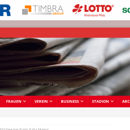
FRAUEN
VEREIN
BUSINESS
STADION
ARC
3:0-Sieg bei Fiam Italia Mainz