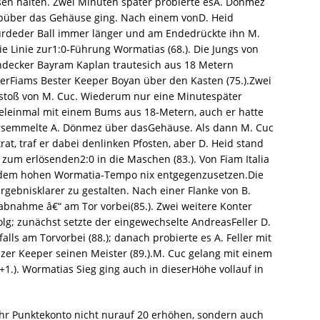
en halten. Zwei Minuten später probierte esA. Dönmez
püber das Gehäuse ging. Nach einem vonD. Heid
wurdeder Ball immer länger und am Endedrückte ihn M.
e Linie zur1:0-Führung Wormatias (68.). Die Jungs von
nndecker Bayram Kaplan trautesich aus 18 Metern
derFiams Bester Keeper Boyan über den Kasten (75.).Zwei
istoß von M. Cuc. Wiederum nur eine Minutespäter
ppeleinmal mit einem Bums aus 18-Metern, auch er hatte
rsemmelte A. Dönmez über dasGehäuse. Als dann M. Cuc
at, traf er dabei denlinken Pfosten, aber D. Heid stand
zum erlösenden2:0 in die Maschen (83.). Von Fiam Italia
n dem hohen Wormatia-Tempo nix entgegenzusetzen.Die
ebnisklarer zu gestalten. Nach einer Flanke von B.
abnahme â€“ am Tor vorbei(85.). Zwei weitere Konter
lg; zunächst setzte der eingewechselte AndreasFeller D.
lls am Torvorbei (88.); danach probierte es A. Feller mit
er Keeper seinen Meister (89.).M. Cuc gelang mit einem
+1.). Wormatias Sieg ging auch in dieserHöhe vollauf in
hr Punktekonto nicht nurauf 20 erhöhen, sondern auch