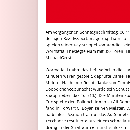
Am vergangenen Sonntagnachmittag, 06.11.
dortigen Bezirkssportanlageträgt Fiam Ital
Spielertrainer Kay Strippel konntendie Hei
Wormatia II besiegte Fiam mit 3:0-Toren. E
MichaelGerst.
Wormatia II nahm das Heft sofort in die Ha
Minuten waren gespielt, daprüfte Daniel H
Metern. Nacheiner Rechtsflanke von Denni
Doppelchance,zunächst wurde sein Schuss
knapp neben das Tor (13.). DreiMinuten spä
Cuc spielte den Ballnach innen zu Ali Dö
fand in Torwart C. Boyan seinen Meister. D
halblinker Position traf nur das Außennet
Torchance resultierte aus einem schnella
drang in der Strafraum ein und schloss mi