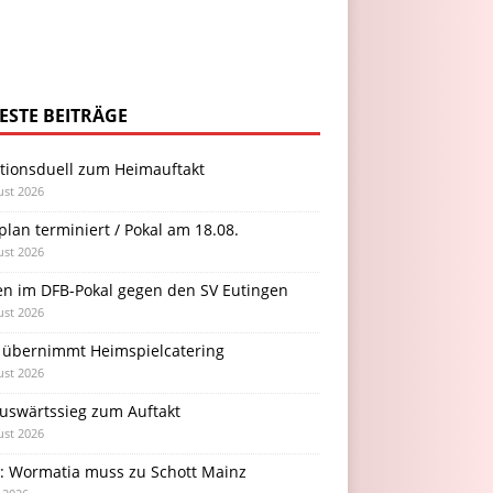
ESTE BEITRÄGE
itionsduell zum Heimauftakt
ust 2026
plan terminiert / Pokal am 18.08.
ust 2026
en im DFB-Pokal gegen den SV Eutingen
ust 2026
 übernimmt Heimspielcatering
ust 2026
Auswärtssieg zum Auftakt
ust 2026
l: Wormatia muss zu Schott Mainz