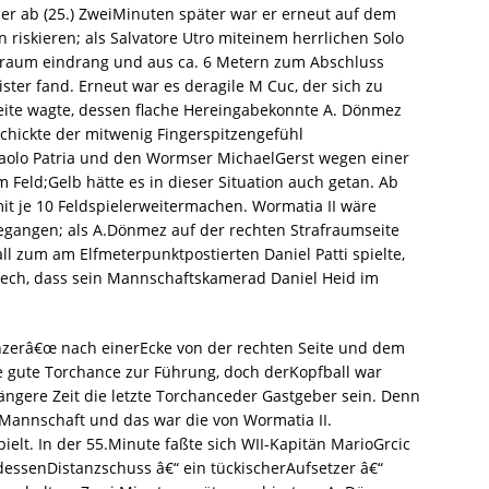
ier ab (25.) ZweiMinuten später war er erneut auf dem
riskieren; als Salvatore Utro miteinem herrlichen Solo
afraum eindrang und aus ca. 6 Metern zum Abschluss
ster fand. Erneut war es deragile M Cuc, der sich zu
eite wagte, dessen flache Hereingabekonnte A. Dönmez
schickte der mitwenig Fingerspitzengefühl
Paolo Patria und den Wormser MichaelGerst wegen einer
 Feld;Gelb hätte es in dieser Situation auch getan. Ab
t je 10 Feldspielerweitermachen. Wormatia II wäre
egangen; als A.Dönmez auf der rechten Strafraumseite
l zum am Elfmeterpunktpostierten Daniel Patti spielte,
i Pech, dass sein Mannschaftskamerad Daniel Heid im
zerâ€œ nach einerEcke von der rechten Seite und dem
e gute Torchance zur Führung, doch derKopfball war
 längere Zeit die letzte Torchanceder Gastgeber sein. Denn
eMannschaft und das war die von Wormatia II.
t. In der 55.Minute faßte sich WII-Kapitän MarioGrcic
 dessenDistanzschuss â€“ ein tückischerAufsetzer â€“