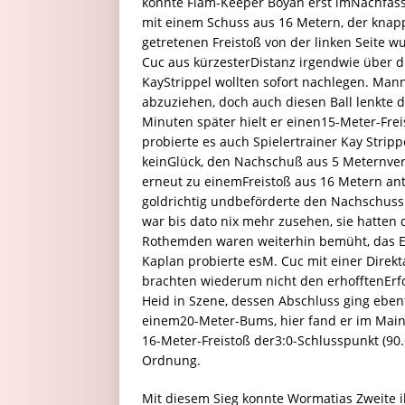
konnte Fiam-Keeper Boyan erst imNachfass
mit einem Schuss aus 16 Metern, der knap
getretenen Freistoß von der linken Seite 
Cuc aus kürzesterDistanz irgendwie über di
KayStrippel wollten sofort nachlegen. Ma
abzuziehen, doch auch diesen Ball lenkte 
Minuten später hielt er einen15-Meter-Fre
probierte es auch Spielertrainer Kay Stri
keinGlück, den Nachschuß aus 5 Meternve
erneut zu einemFreistoß aus 16 Metern antr
goldrichtig undbeförderte den Nachschuss 
war bis dato nix mehr zusehen, sie hatte
Rothemden waren weiterhin bemüht, das Erg
Kaplan probierte esM. Cuc mit einer Direkt
brachten wiederum nicht den erhofftenErfo
Heid in Szene, dessen Abschluss ging ebenfa
einem20-Meter-Bums, hier fand er im Mainz
16-Meter-Freistoß der3:0-Schlusspunkt (90.
Ordnung.
Mit diesem Sieg konnte Wormatias Zweite i