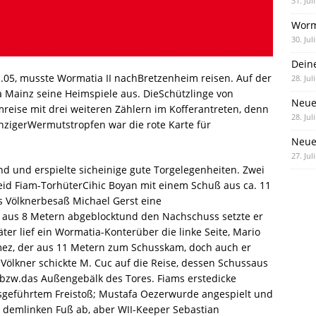
31. Jul
Worm
30. Jul
Dein
05, musste Wormatia II nachBretzenheim reisen. Auf der
28. Jul
ia Mainz seine Heimspiele aus. DieSchützlinge von
Neue
mreise mit drei weiteren Zählern im Kofferantreten, denn
28. Jul
inzigerWermutstropfen war die rote Karte für
Neue 
27. Jul
nd und erspielte sicheinige gute Torgelegenheiten. Zwei
eid Fiam-TorhüterCihic Boyan mit einem Schuß aus ca. 11
s Völknerbesaß Michael Gerst eine
 aus 8 Metern abgeblocktund den Nachschuss setzte er
ter lief ein Wormatia-Konterüber die linke Seite, Mario
nmez, der aus 11 Metern zum Schusskam, doch auch er
.Völkner schickte M. Cuc auf die Reise, dessen Schussaus
z bzw.das Außengebälk des Tores. Fiams erstedicke
usgeführtem Freistoß; Mustafa Oezerwurde angespielt und
t demlinken Fuß ab, aber WII-Keeper Sebastian