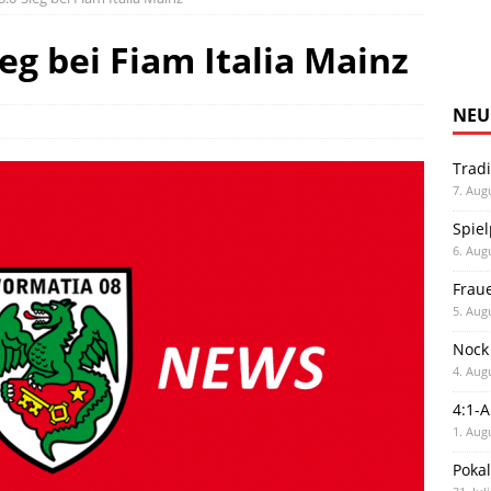
ieg bei Fiam Italia Mainz
NEU
Trad
7. Aug
Spiel
6. Aug
Frau
5. Aug
Nock
4. Aug
4:1-
1. Aug
Poka