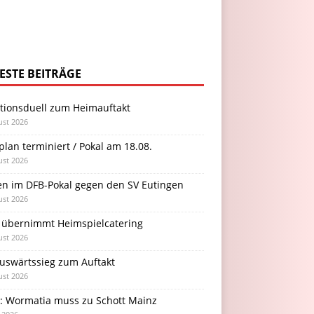
ESTE BEITRÄGE
itionsduell zum Heimauftakt
ust 2026
plan terminiert / Pokal am 18.08.
ust 2026
en im DFB-Pokal gegen den SV Eutingen
ust 2026
 übernimmt Heimspielcatering
ust 2026
Auswärtssieg zum Auftakt
ust 2026
l: Wormatia muss zu Schott Mainz