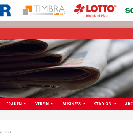
FRAUEN
VEREIN
BUSINESS
STADION
ARC
tuliert