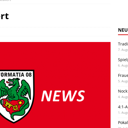
rt
NEU
Trad
7. Aug
Spiel
6. Aug
Frau
5. Aug
Nock
4. Aug
4:1-
1. Aug
Poka