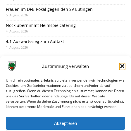
Frauen im DFB-Pokal gegen den SV Eutingen
5. August 2026
Nock übernimmt Heimspielcatering
4. August 2026
4:1-Auswärtssieg zum Auftakt
1. August 2026
Pokal: Wormatia muss zu Schott Mainz
31. Juli 2026
Zustimmung verwalten
Wormatia trauert um Jürgen Dinger
30. Juli 2026
Um dir ein optimales Erlebnis zu bieten, verwenden wir Technologien wie
Cookies, um Geräteinformationen zu speichern und/oder darauf
Deine Spielminute: 89+1
zuzugreifen. Wenn du diesen Technologien zustimmst, können wir Daten
28. Juli 2026
wie das Surfverhalten oder eindeutige IDs auf dieser Website
verarbeiten. Wenn du deine Zustimmung nicht erteilst oder zurückziehst,
Neuer Rückensponsor
können bestimmte Merkmale und Funktionen beeinträchtigt werden.
28. Juli 2026
Neue Podcast-Folge: So tickt Björn!
Akzeptieren
27. Juli 2026