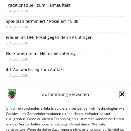
Traditionsduell zum Heimauftakt
7. August 2026
Spielplan terminiert / Pokal am 18.08.
6. August 2026
Frauen im DFB-Pokal gegen den SV Eutingen
5. August 2026
Nock übernimmt Heimspielcatering
4. August 2026
4:1-Auswärtssieg zum Auftakt
1. August 2026
Pokal: Wormatia muss zu Schott Mainz
31. Juli 2026
Zustimmung verwalten
Wormatia trauert um Jürgen Dinger
30. Juli 2026
Um dir ein optimales Erlebnis zu bieten, verwenden wir Technologien wie
Cookies, um Geräteinformationen zu speichern und/oder darauf
Deine Spielminute: 89+1
zuzugreifen. Wenn du diesen Technologien zustimmst, können wir Daten
28. Juli 2026
wie das Surfverhalten oder eindeutige IDs auf dieser Website
verarbeiten. Wenn du deine Zustimmung nicht erteilst oder zurückziehst,