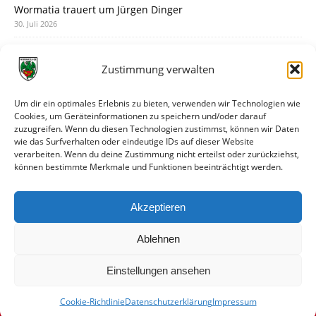
Wormatia trauert um Jürgen Dinger
30. Juli 2026
Deine Spielminute: 89+1
28. Juli 2026
Zustimmung verwalten
Neuer Rückensponsor
28. Juli 2026
Um dir ein optimales Erlebnis zu bieten, verwenden wir Technologien wie
Cookies, um Geräteinformationen zu speichern und/oder darauf
Neue Podcast-Folge: So tickt Björn!
zuzugreifen. Wenn du diesen Technologien zustimmst, können wir Daten
27. Juli 2026
wie das Surfverhalten oder eindeutige IDs auf dieser Website
verarbeiten. Wenn du deine Zustimmung nicht erteilst oder zurückziehst,
Eindrücke vom Stadionfest
können bestimmte Merkmale und Funktionen beeinträchtigt werden.
27. Juli 2026
Unterhaltsamer Abschlusstest mit später Niederlage
Akzeptieren
25. Juli 2026
Ablehnen
Einstellungen ansehen
Cookie-Richtlinie
Datenschutzerklärung
Impressum
© VfR Wormatia Worms