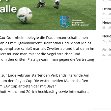
30. Jul
Dein
28. Jul
Neue
28. Jul
Neue 
 Gau-Odernheim belegte die Frauenmannschaft einen
27. Jul
man es mit Ligakonkurrent Breitenthal und Schott Mainz
ruppenphase schloß man als Zweiter ab und traf dann im
Eind
Dort musste man mit 1:2 die Segel streichen und
27. Jul
n um den dritten Platz gewann man gegen die Vertretung
g zur Ende Februar startenden Verbandsligarunde.Am
g um den Regio-Cup.Die ersten beiden Mannschaften
m SAP Cup antreten,der mit Bayer
ott Mainz und Zürich hochkarätig sowie international