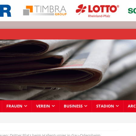
FRAUEN
VEREIN
BUSINESS
STADION
ARC
uen: Dritter Platz beim Hallenturnier in Gau-Odernheim