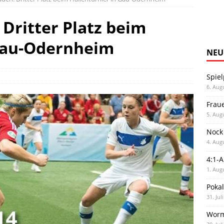
Dritter Platz beim
 Gau-Odernheim
NEU
Spiel
6. Aug
Frau
5. Aug
Nock
4. Aug
4:1-
1. Aug
Poka
31. Jul
Worm