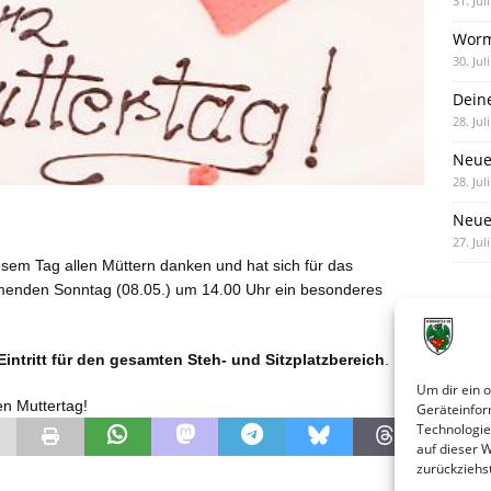
31. Jul
Worm
30. Jul
Dein
28. Jul
Neue
28. Jul
Neue 
27. Jul
sem Tag allen Müttern danken und hat sich
für das
menden Sonntag (08.05.) um 14.00 Uhr ein besonderes
Eintritt für den gesamten Steh- und Sitzplatzbereich
.
Um dir ein 
n Muttertag!
Geräteinfor
Technologie
auf dieser 
zurückziehs