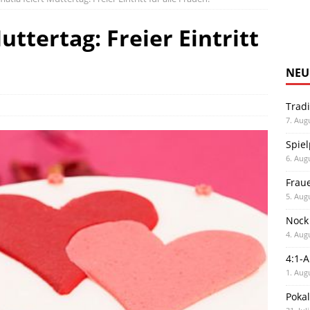
ttertag: Freier Eintritt
NEU
Trad
7. Aug
Spiel
6. Aug
Frau
5. Aug
Nock
4. Aug
4:1-
1. Aug
Poka