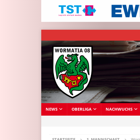
NEWS
OBERLIGA
NACHWUCHS
STARTSEITE
1. MANNSCHAFT
Worma