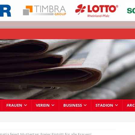
FRAUEN
VEREIN
BUSINESS
STADION
ARC
tia feiert Muttertag: Freier Eintritt für alle Frauen!