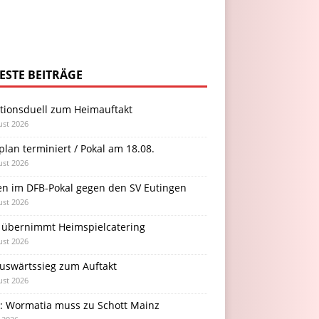
ESTE BEITRÄGE
itionsduell zum Heimauftakt
ust 2026
plan terminiert / Pokal am 18.08.
ust 2026
en im DFB-Pokal gegen den SV Eutingen
ust 2026
 übernimmt Heimspielcatering
ust 2026
Auswärtssieg zum Auftakt
ust 2026
l: Wormatia muss zu Schott Mainz