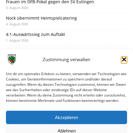
Frauen im DFB-Pokal gegen den SV Eutingen
5. August 2026
Nock übernimmt Heimspielcatering
4. August 2026
4:1-Auswärtssieg zum Auftakt
1. August 2026
Pokal: Wormatia muss zu Schott Mainz
31. Juli 2026
Zustimmung verwalten
Wormatia trauert um Jürgen Dinger
30. Juli 2026
Um dir ein optimales Erlebnis zu bieten, verwenden wir Technologien wie
Cookies, um Geräteinformationen zu speichern und/oder darauf
Deine Spielminute: 89+1
zuzugreifen. Wenn du diesen Technologien zustimmst, können wir Daten
28. Juli 2026
wie das Surfverhalten oder eindeutige IDs auf dieser Website
verarbeiten. Wenn du deine Zustimmung nicht erteilst oder zurückziehst,
Neuer Rückensponsor
können bestimmte Merkmale und Funktionen beeinträchtigt werden.
28. Juli 2026
Neue Podcast-Folge: So tickt Björn!
Akzeptieren
27. Juli 2026
Ablehnen