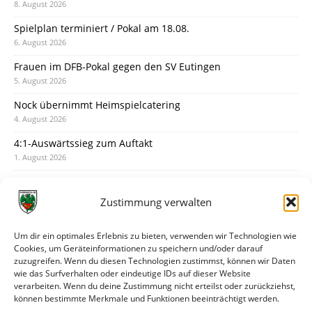
8. August 2026
Spielplan terminiert / Pokal am 18.08.
6. August 2026
Frauen im DFB-Pokal gegen den SV Eutingen
5. August 2026
Nock übernimmt Heimspielcatering
4. August 2026
4:1-Auswärtssieg zum Auftakt
1. August 2026
Pokal: Wormatia muss zu Schott Mainz
31. Juli 2026
Zustimmung verwalten
Wormatia trauert um Jürgen Dinger
30. Juli 2026
Um dir ein optimales Erlebnis zu bieten, verwenden wir Technologien wie
Cookies, um Geräteinformationen zu speichern und/oder darauf
Deine Spielminute: 89+1
zuzugreifen. Wenn du diesen Technologien zustimmst, können wir Daten
28. Juli 2026
wie das Surfverhalten oder eindeutige IDs auf dieser Website
verarbeiten. Wenn du deine Zustimmung nicht erteilst oder zurückziehst,
Neuer Rückensponsor
können bestimmte Merkmale und Funktionen beeinträchtigt werden.
28. Juli 2026