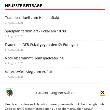
NEUESTE BEITRÄGE
Traditionsduell zum Heimauftakt
7. August 2026
Spielplan terminiert / Pokal am 18.08.
6. August 2026
Frauen im DFB-Pokal gegen den SV Eutingen
5. August 2026
Nock übernimmt Heimspielcatering
4. August 2026
4:1-Auswärtssieg zum Auftakt
1. August 2026
Pokal: Wormatia muss zu Schott Mainz
31. Juli 2026
Zustimmung verwalten
Wormatia trauert um Jürgen Dinger
30. Juli 2026
Um dir ein optimales Erlebnis zu bieten, verwenden wir Technologien wie
Cookies, um Geräteinformationen zu speichern und/oder darauf