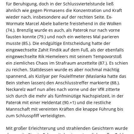
für Beruhigung, doch in der Schlussviertelstunde ließ
ähnlich wie gegen Pirmasens die Konzentration und Kraft
wieder nach, insbesondere auf der rechten Seite. Ex-
Wormate Marcel Abele ballerte freistehend in die Wolken
(74.). Brenzlig wurde es auch, als Paterok nur nach vorne
fausten konnte (79.) und noch ein weiteres Mal parieren
musste (85.). Die endgültige Entscheidung hatte der
eingewechselte Zahit Findik auf dem Fuß, als der ebenfalls
eingewechselte Rik Hiemeleers mit seinem Tempovorstoß
ein ziemliches Chaos im Strafraum anzettelte (87.). Es schien
zu reichen. Stattdessen wurde es aber nochmal mächtig
spannend, als Kizilyar per Foulelfmeter (Maslanka hatte das
Bein stehen lassen) den Anschlusstreffer markierte (88.).
Neckarelz warf nun alles nach vorne und der VfR zitterte
sich durch die mehr als fünfminütige Nachspielzeit, in der
Paterok mit einer Heldentat (90.+1) und die restliche
Mannschaft mit vereinten Kräften die knappe Führung bis
zum Schlusspfiff verteidigten.
Mit großer Erleichterung und strahlenden Gesichtern wurde