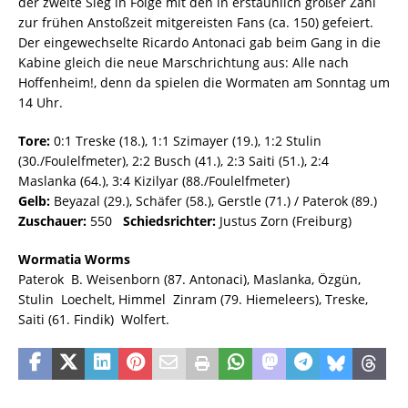
der zweite Sieg in Folge mit den in erstaunlich großer Zahl
zur frühen Anstoßzeit mitgereisten Fans (ca. 150) gefeiert.
Der eingewechselte Ricardo Antonaci gab beim Gang in die
Kabine gleich die neue Marschrichtung aus: Alle nach
Hoffenheim!, denn da spielen die Wormaten am Sonntag um
14 Uhr.
Tore:
0:1 Treske (18.), 1:1 Szimayer (19.), 1:2 Stulin
(30./Foulelfmeter), 2:2 Busch (41.), 2:3 Saiti (51.), 2:4
Maslanka (64.), 3:4 Kizilyar (88./Foulelfmeter)
Gelb:
Beyazal (29.), Schäfer (58.), Gerstle (71.) / Paterok (89.)
Zuschauer:
550
Schiedsrichter:
Justus Zorn (Freiburg)
Wormatia Worms
Paterok  B. Weisenborn (87. Antonaci), Maslanka, Özgün,
Stulin  Loechelt, Himmel  Zinram (79. Hiemeleers), Treske,
Saiti (61. Findik)  Wolfert.