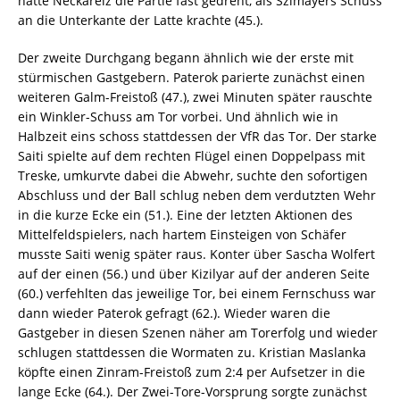
hätte Neckarelz die Partie fast gedreht, als Szimayers Schuss
an die Unterkante der Latte krachte (45.).
Der zweite Durchgang begann ähnlich wie der erste mit
stürmischen Gastgebern. Paterok parierte zunächst einen
weiteren Galm-Freistoß (47.), zwei Minuten später rauschte
ein Winkler-Schuss am Tor vorbei. Und ähnlich wie in
Halbzeit eins schoss stattdessen der VfR das Tor. Der starke
Saiti spielte auf dem rechten Flügel einen Doppelpass mit
Treske, umkurvte dabei die Abwehr, suchte den sofortigen
Abschluss und der Ball schlug neben dem verdutzten Wehr
in die kurze Ecke ein (51.). Eine der letzten Aktionen des
Mittelfeldspielers, nach hartem Einsteigen von Schäfer
musste Saiti wenig später raus. Konter über Sascha Wolfert
auf der einen (56.) und über Kizilyar auf der anderen Seite
(60.) verfehlten das jeweilige Tor, bei einem Fernschuss war
dann wieder Paterok gefragt (62.). Wieder waren die
Gastgeber in diesen Szenen näher am Torerfolg und wieder
schlugen stattdessen die Wormaten zu. Kristian Maslanka
köpfte einen Zinram-Freistoß zum 2:4 per Aufsetzer in die
lange Ecke (64.). Der Zwei-Tore-Vorsprung sorgte zunächst