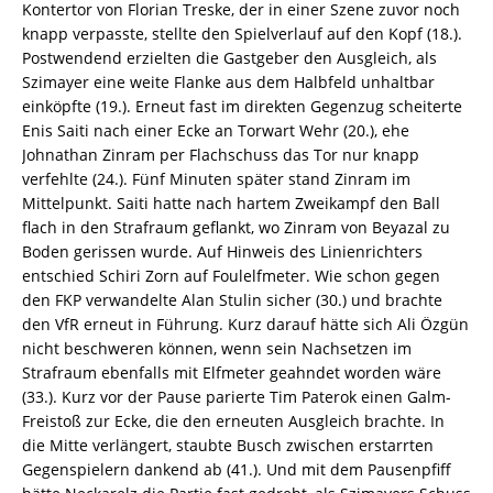
Kontertor von Florian Treske, der in einer Szene zuvor noch
knapp verpasste, stellte den Spielverlauf auf den Kopf (18.).
Postwendend erzielten die Gastgeber den Ausgleich, als
Szimayer eine weite Flanke aus dem Halbfeld unhaltbar
einköpfte (19.). Erneut fast im direkten Gegenzug scheiterte
Enis Saiti nach einer Ecke an Torwart Wehr (20.), ehe
Johnathan Zinram per Flachschuss das Tor nur knapp
verfehlte (24.). Fünf Minuten später stand Zinram im
Mittelpunkt. Saiti hatte nach hartem Zweikampf den Ball
flach in den Strafraum geflankt, wo Zinram von Beyazal zu
Boden gerissen wurde. Auf Hinweis des Linienrichters
entschied Schiri Zorn auf Foulelfmeter. Wie schon gegen
den FKP verwandelte Alan Stulin sicher (30.) und brachte
den VfR erneut in Führung. Kurz darauf hätte sich Ali Özgün
nicht beschweren können, wenn sein Nachsetzen im
Strafraum ebenfalls mit Elfmeter geahndet worden wäre
(33.). Kurz vor der Pause parierte Tim Paterok einen Galm-
Freistoß zur Ecke, die den erneuten Ausgleich brachte. In
die Mitte verlängert, staubte Busch zwischen erstarrten
Gegenspielern dankend ab (41.). Und mit dem Pausenpfiff