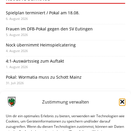
Spielplan terminiert / Pokal am 18.08.
6. August 2026
Frauen im DFB-Pokal gegen den SV Eutingen
5. August 2026
Nock übernimmt Heimspielcatering
4. August 2026
4:1-Auswärtssieg zum Auftakt
1. August 2026
Pokal: Wormatia muss zu Schott Mainz
31. Juli 2026
Wormatia trauert um Jürgen Dinger
30. Juli 2026
Zustimmung verwalten
Deine Spielminute: 89+1
28. Juli 2026
Um dir ein optimales Erlebnis zu bieten, verwenden wir Technologien wie
Cookies, um Geräteinformationen zu speichern und/oder darauf
Neuer Rückensponsor
zuzugreifen. Wenn du diesen Technologien zustimmst, können wir Daten