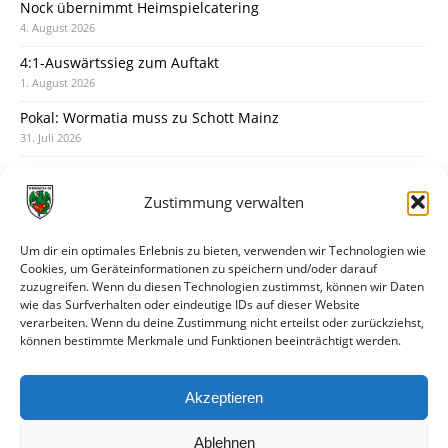
Nock übernimmt Heimspielcatering
4. August 2026
4:1-Auswärtssieg zum Auftakt
1. August 2026
Pokal: Wormatia muss zu Schott Mainz
31. Juli 2026
Wormatia trauert um Jürgen Dinger
30. Juli 2026
Zustimmung verwalten
Deine Spielminute: 89+1
28. Juli 2026
Um dir ein optimales Erlebnis zu bieten, verwenden wir Technologien wie
Cookies, um Geräteinformationen zu speichern und/oder darauf
Neuer Rückensponsor
zuzugreifen. Wenn du diesen Technologien zustimmst, können wir Daten
28. Juli 2026
wie das Surfverhalten oder eindeutige IDs auf dieser Website
verarbeiten. Wenn du deine Zustimmung nicht erteilst oder zurückziehst,
Neue Podcast-Folge: So tickt Björn!
können bestimmte Merkmale und Funktionen beeinträchtigt werden.
27. Juli 2026
Eindrücke vom Stadionfest
Akzeptieren
27. Juli 2026
Ablehnen