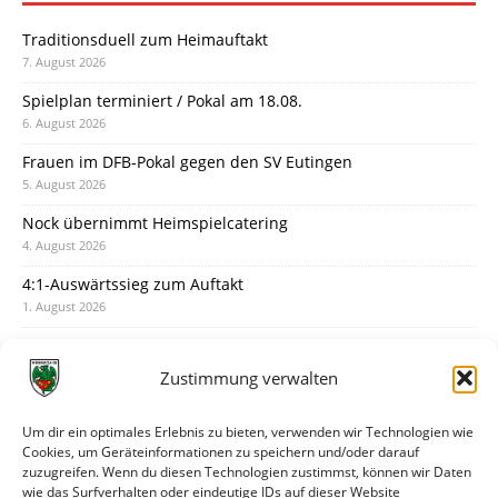
Traditionsduell zum Heimauftakt
7. August 2026
Spielplan terminiert / Pokal am 18.08.
6. August 2026
Frauen im DFB-Pokal gegen den SV Eutingen
5. August 2026
Nock übernimmt Heimspielcatering
4. August 2026
4:1-Auswärtssieg zum Auftakt
1. August 2026
Pokal: Wormatia muss zu Schott Mainz
31. Juli 2026
Zustimmung verwalten
Wormatia trauert um Jürgen Dinger
30. Juli 2026
Um dir ein optimales Erlebnis zu bieten, verwenden wir Technologien wie
Cookies, um Geräteinformationen zu speichern und/oder darauf
Deine Spielminute: 89+1
zuzugreifen. Wenn du diesen Technologien zustimmst, können wir Daten
28. Juli 2026
wie das Surfverhalten oder eindeutige IDs auf dieser Website