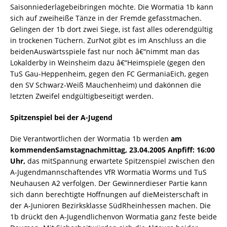
Saisonniederlagebeibringen möchte. Die Wormatia 1b kann
sich auf zweiheiße Tänze in der Fremde gefasstmachen.
Gelingen der 1b dort zwei Siege, ist fast alles oderendgültig
in trockenen Tüchern. ZurNot gibt es im Anschluss an die
beidenAuswärtsspiele fast nur noch â€“nimmt man das
Lokalderby in Weinsheim dazu â€“Heimspiele (gegen den
TuS Gau-Heppenheim, gegen den FC GermaniaEich, gegen
den SV Schwarz-Weiß Mauchenheim) und dakönnen die
letzten Zweifel endgültigbeseitigt werden.
Spitzenspiel bei der A-Jugend
Die Verantwortlichen der Wormatia 1b werden
am
kommendenSamstagnachmittag, 23.04.2005 Anpfiff: 16:00
Uhr,
das mitSpannung erwartete Spitzenspiel zwischen den
A-Jugendmannschaftendes VfR Wormatia Worms und TuS
Neuhausen A2 verfolgen. Der Gewinnerdieser Partie kann
sich dann berechtigte Hoffnungen auf dieMeisterschaft in
der A-Junioren Bezirksklasse SüdRheinhessen machen. Die
1b drückt den A-Jugendlichenvon Wormatia ganz feste beide