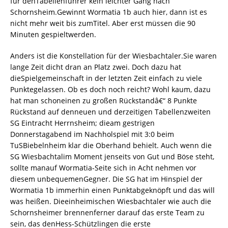
für denTabellenführer kein leichter Gang nach
Schornsheim.Gewinnt Wormatia 1b auch hier, dann ist es
nicht mehr weit bis zumTitel. Aber erst müssen die 90
Minuten gespieltwerden.
Anders ist die Konstellation für der Wiesbachtaler.Sie waren
lange Zeit dicht dran an Platz zwei. Doch dazu hat
dieSpielgemeinschaft in der letzten Zeit einfach zu viele
Punktegelassen. Ob es doch noch reicht? Wohl kaum, dazu
hat man schoneinen zu großen Rückstandâ€“ 8 Punkte
Rückstand auf denneuen und derzeitigen Tabellenzweiten
SG Eintracht Herrnsheim; dieam gestrigen
Donnerstagabend im Nachholspiel mit 3:0 beim
TuSBiebelnheim klar die Oberhand behielt. Auch wenn die
SG Wiesbachtalim Moment jenseits von Gut und Böse steht,
sollte manauf Wormatia-Seite sich in Acht nehmen vor
diesem unbequemenGegner. Die SG hat im Hinspiel der
Wormatia 1b immerhin einen Punktabgeknöpft und das will
was heißen. Dieeinheimischen Wiesbachtaler wie auch die
Schornsheimer brennenferner darauf das erste Team zu
sein, das denHess-Schützlingen die erste