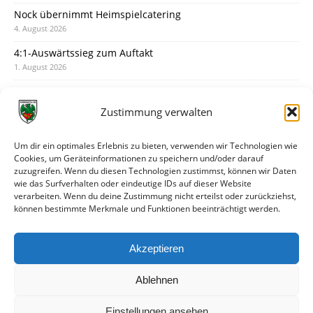
Nock übernimmt Heimspielcatering
4. August 2026
4:1-Auswärtssieg zum Auftakt
1. August 2026
Pokal: Wormatia muss zu Schott Mainz
31. Juli 2026
Zustimmung verwalten
Wormatia trauert um Jürgen Dinger
30. Juli 2026
Um dir ein optimales Erlebnis zu bieten, verwenden wir Technologien wie
Cookies, um Geräteinformationen zu speichern und/oder darauf
Deine Spielminute: 89+1
zuzugreifen. Wenn du diesen Technologien zustimmst, können wir Daten
28. Juli 2026
wie das Surfverhalten oder eindeutige IDs auf dieser Website
verarbeiten. Wenn du deine Zustimmung nicht erteilst oder zurückziehst,
Neuer Rückensponsor
können bestimmte Merkmale und Funktionen beeinträchtigt werden.
28. Juli 2026
Neue Podcast-Folge: So tickt Björn!
Akzeptieren
27. Juli 2026
Ablehnen
Einstellungen ansehen