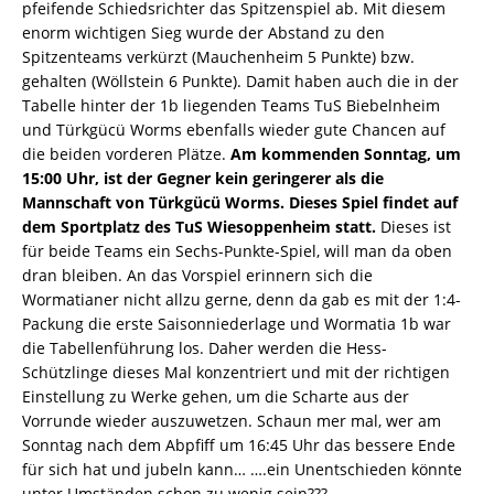
pfeifende Schiedsrichter das Spitzenspiel ab. Mit diesem
enorm wichtigen Sieg wurde der Abstand zu den
Spitzenteams verkürzt (Mauchenheim 5 Punkte) bzw.
gehalten (Wöllstein 6 Punkte). Damit haben auch die in der
Tabelle hinter der 1b liegenden Teams TuS Biebelnheim
und Türkgücü Worms ebenfalls wieder gute Chancen auf
die beiden vorderen Plätze.
Am kommenden Sonntag, um
15:00 Uhr, ist der Gegner kein geringerer als die
Mannschaft von Türkgücü Worms. Dieses Spiel findet auf
dem Sportplatz des TuS Wiesoppenheim statt.
Dieses ist
für beide Teams ein Sechs-Punkte-Spiel, will man da oben
dran bleiben. An das Vorspiel erinnern sich die
Wormatianer nicht allzu gerne, denn da gab es mit der 1:4-
Packung die erste Saisonniederlage und Wormatia 1b war
die Tabellenführung los. Daher werden die Hess-
Schützlinge dieses Mal konzentriert und mit der richtigen
Einstellung zu Werke gehen, um die Scharte aus der
Vorrunde wieder auszuwetzen. Schaun mer mal, wer am
Sonntag nach dem Abpfiff um 16:45 Uhr das bessere Ende
für sich hat und jubeln kann… ….ein Unentschieden könnte
unter Umständen schon zu wenig sein???