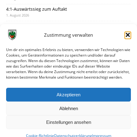
4:1-Auswärtssieg zum Auftakt
1. August 2026
Pokal: Wormatia muss zu Schott Mainz
31. Juli 2026
Zustimmung verwalten
Wormatia trauert um Jürgen Dinger
30. Juli 2026
Um dir ein optimales Erlebnis zu bieten, verwenden wir Technologien wie
Cookies, um Geräteinformationen zu speichern und/oder darauf
Deine Spielminute: 89+1
zuzugreifen. Wenn du diesen Technologien zustimmst, können wir Daten
28. Juli 2026
wie das Surfverhalten oder eindeutige IDs auf dieser Website
verarbeiten. Wenn du deine Zustimmung nicht erteilst oder zurückziehst,
Neuer Rückensponsor
können bestimmte Merkmale und Funktionen beeinträchtigt werden.
28. Juli 2026
Neue Podcast-Folge: So tickt Björn!
Akzeptieren
27. Juli 2026
Ablehnen
Einstellungen ansehen
Cookie-Richtlinie
Datenschutzerklärung
Impressum