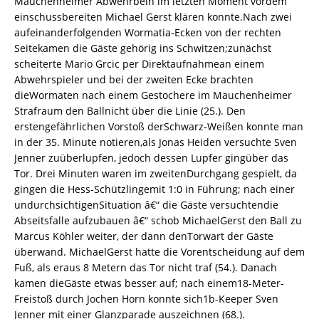
Mauchenheimer Abwehrbein im letzten Moment vordem
einschussbereiten Michael Gerst klären konnte.Nach zwei
aufeinanderfolgenden Wormatia-Ecken von der rechten
Seitekamen die Gäste gehörig ins Schwitzen;zunächst
scheiterte Mario Grcic per Direktaufnahmean einem
Abwehrspieler und bei der zweiten Ecke brachten
dieWormaten nach einem Gestochere im Mauchenheimer
Strafraum den Ballnicht über die Linie (25.). Den
erstengefährlichen Vorstoß derSchwarz-Weißen konnte man
in der 35. Minute notieren,als Jonas Heiden versuchte Sven
Jenner zuüberlupfen, jedoch dessen Lupfer gingüber das
Tor. Drei Minuten waren im zweitenDurchgang gespielt, da
gingen die Hess-Schützlingemit 1:0 in Führung; nach einer
undurchsichtigenSituation â€“ die Gäste versuchtendie
Abseitsfalle aufzubauen â€“ schob MichaelGerst den Ball zu
Marcus Köhler weiter, der dann denTorwart der Gäste
überwand. MichaelGerst hatte die Vorentscheidung auf dem
Fuß, als eraus 8 Metern das Tor nicht traf (54.). Danach
kamen dieGäste etwas besser auf; nach einem18-Meter-
Freistoß durch Jochen Horn konnte sich1b-Keeper Sven
Jenner mit einer Glanzparade auszeichnen (68.).