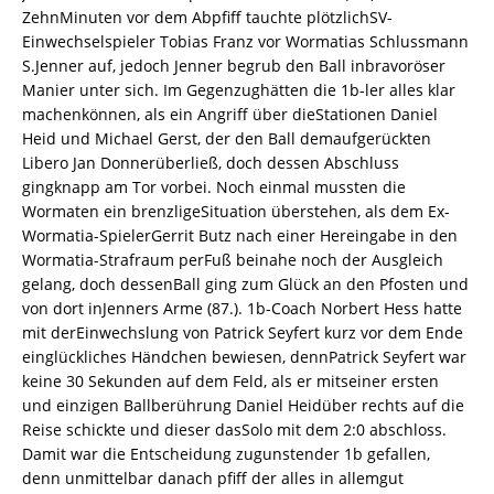
ZehnMinuten vor dem Abpfiff tauchte plötzlichSV-
Einwechselspieler Tobias Franz vor Wormatias Schlussmann
S.Jenner auf, jedoch Jenner begrub den Ball inbravoröser
Manier unter sich. Im Gegenzughätten die 1b-ler alles klar
machenkönnen, als ein Angriff über dieStationen Daniel
Heid und Michael Gerst, der den Ball demaufgerückten
Libero Jan Donnerüberließ, doch dessen Abschluss
gingknapp am Tor vorbei. Noch einmal mussten die
Wormaten ein brenzligeSituation überstehen, als dem Ex-
Wormatia-SpielerGerrit Butz nach einer Hereingabe in den
Wormatia-Strafraum perFuß beinahe noch der Ausgleich
gelang, doch dessenBall ging zum Glück an den Pfosten und
von dort inJenners Arme (87.). 1b-Coach Norbert Hess hatte
mit derEinwechslung von Patrick Seyfert kurz vor dem Ende
einglückliches Händchen bewiesen, dennPatrick Seyfert war
keine 30 Sekunden auf dem Feld, als er mitseiner ersten
und einzigen Ballberührung Daniel Heidüber rechts auf die
Reise schickte und dieser dasSolo mit dem 2:0 abschloss.
Damit war die Entscheidung zugunstender 1b gefallen,
denn unmittelbar danach pfiff der alles in allemgut