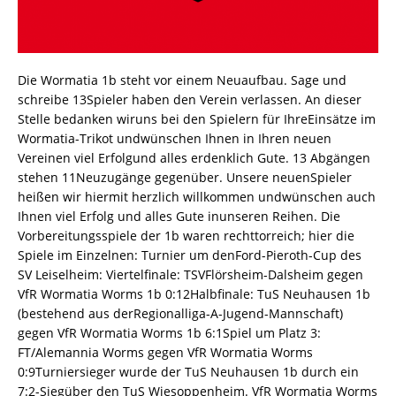
Die Wormatia 1b steht vor einem Neuaufbau. Sage und
schreibe 13Spieler haben den Verein verlassen. An dieser
Stelle bedanken wiruns bei den Spielern für IhreEinsätze im
Wormatia-Trikot undwünschen Ihnen in Ihren neuen
Vereinen viel Erfolgund alles erdenklich Gute. 13 Abgängen
stehen 11Neuzugänge gegenüber. Unsere neuenSpieler
heißen wir hiermit herzlich willkommen undwünschen auch
Ihnen viel Erfolg und alles Gute inunseren Reihen. Die
Vorbereitungsspiele der 1b waren rechttorreich; hier die
Spiele im Einzelnen: Turnier um denFord-Pieroth-Cup des
SV Leiselheim: Viertelfinale: TSVFlörsheim-Dalsheim gegen
VfR Wormatia Worms 1b 0:12Halbfinale: TuS Neuhausen 1b
(bestehend aus derRegionalliga-A-Jugend-Mannschaft)
gegen VfR Wormatia Worms 1b 6:1Spiel um Platz 3:
FT/Alemannia Worms gegen VfR Wormatia Worms
0:9Turniersieger wurde der TuS Neuhausen 1b durch ein
7:2-Siegüber den TuS Wiesoppenheim. VfR Wormatia Worms