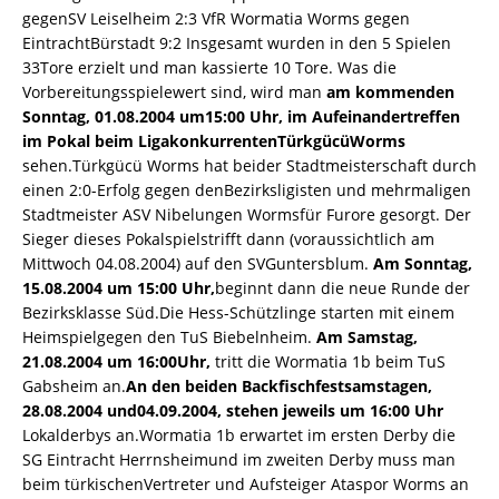
gegenSV Leiselheim 2:3 VfR Wormatia Worms gegen
EintrachtBürstadt 9:2 Insgesamt wurden in den 5 Spielen
33Tore erzielt und man kassierte 10 Tore. Was die
Vorbereitungsspielewert sind, wird man
am kommenden
Sonntag, 01.08.2004 um15:00 Uhr, im Aufeinandertreffen
im Pokal beim LigakonkurrentenTürkgücüWorms
sehen.Türkgücü Worms hat beider Stadtmeisterschaft durch
einen 2:0-Erfolg gegen denBezirksligisten und mehrmaligen
Stadtmeister ASV Nibelungen Wormsfür Furore gesorgt. Der
Sieger dieses Pokalspielstrifft dann (voraussichtlich am
Mittwoch 04.08.2004) auf den SVGuntersblum.
Am Sonntag,
15.08.2004 um 15:00 Uhr,
beginnt dann die neue Runde der
Bezirksklasse Süd.Die Hess-Schützlinge starten mit einem
Heimspielgegen den TuS Biebelnheim.
Am Samstag,
21.08.2004 um 16:00Uhr,
tritt die Wormatia 1b beim TuS
Gabsheim an.
An den beiden Backfischfestsamstagen,
28.08.2004 und04.09.2004, stehen jeweils um 16:00 Uhr
Lokalderbys an.Wormatia 1b erwartet im ersten Derby die
SG Eintracht Herrnsheimund im zweiten Derby muss man
beim türkischenVertreter und Aufsteiger Ataspor Worms an