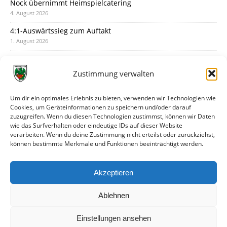
Nock übernimmt Heimspielcatering
4. August 2026
4:1-Auswärtssieg zum Auftakt
1. August 2026
Pokal: Wormatia muss zu Schott Mainz
31. Juli 2026
Zustimmung verwalten
Wormatia trauert um Jürgen Dinger
30. Juli 2026
Um dir ein optimales Erlebnis zu bieten, verwenden wir Technologien wie
Cookies, um Geräteinformationen zu speichern und/oder darauf
Deine Spielminute: 89+1
zuzugreifen. Wenn du diesen Technologien zustimmst, können wir Daten
28. Juli 2026
wie das Surfverhalten oder eindeutige IDs auf dieser Website
verarbeiten. Wenn du deine Zustimmung nicht erteilst oder zurückziehst,
Neuer Rückensponsor
können bestimmte Merkmale und Funktionen beeinträchtigt werden.
28. Juli 2026
Neue Podcast-Folge: So tickt Björn!
Akzeptieren
27. Juli 2026
Ablehnen
Einstellungen ansehen