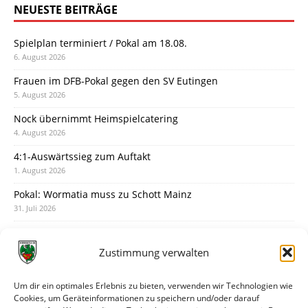
NEUESTE BEITRÄGE
Spielplan terminiert / Pokal am 18.08.
6. August 2026
Frauen im DFB-Pokal gegen den SV Eutingen
5. August 2026
Nock übernimmt Heimspielcatering
4. August 2026
4:1-Auswärtssieg zum Auftakt
1. August 2026
Pokal: Wormatia muss zu Schott Mainz
31. Juli 2026
Wormatia trauert um Jürgen Dinger
30. Juli 2026
Zustimmung verwalten
Deine Spielminute: 89+1
28. Juli 2026
Um dir ein optimales Erlebnis zu bieten, verwenden wir Technologien wie
Cookies, um Geräteinformationen zu speichern und/oder darauf
Neuer Rückensponsor